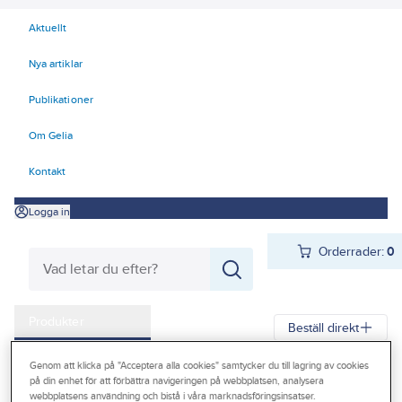
Aktuellt
Nya artiklar
Publikationer
Om Gelia
Kontakt
Logga in
Orderrader:
0
Produkter
Beställ direkt
Kampanjer
Genom att klicka på "Acceptera alla cookies" samtycker du till lagring av cookies
Gelia
Produkter
Gelia Förnödenheter & Förbrukning
på din enhet för att förbättra navigeringen på webbplatsen, analysera
Outlet
webbplatsens användning och bistå i våra marknadsföringsinsatser.
Rengöring och städ
Polermedel