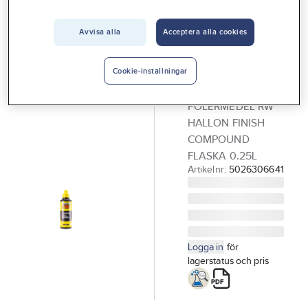
Vårt erbjudande
Avvisa alla
Acceptera alla cookies
GÖRDETMEDRW
Interiör
Polermedel
Handla hos oss
Finish
Cookie-inställningar
Compound
Guider & inspiration
POLERMEDEL RW
Vanliga frågor
HALLON FINISH
COMPOUND
FLASKA 0.25L
Artikelnr:
5026306641
Logga in
för
lagerstatus och pris