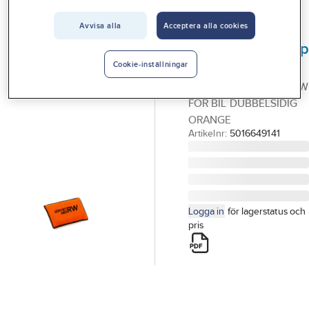
Vårt erbjudande
Avvisa alla
Acceptera alla cookies
GÖRDETMEDRW
Interiör
Rengöringssvam
Handla hos oss
RW
Cookie-inställningar
RENGÖRINGSSVAMP RW
Guider & inspiration
FÖR BIL DUBBELSIDIG
Vanliga frågor
ORANGE
Artikelnr:
5016649141
Logga in
för lagerstatus och
pris