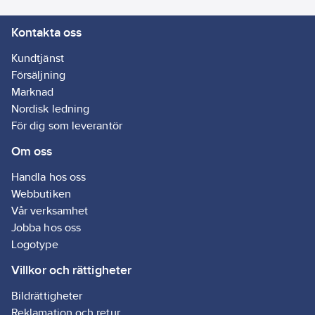
Ägarens
81664914
Kontakta oss
artikelnr:
Materialklass
GI59
Kundtjänst
Försäljning
Marknad
Nordisk ledning
För dig som leverantör
Om oss
Handla hos oss
Webbutiken
Vår verksamhet
Jobba hos oss
Logotype
Villkor och rättigheter
Bildrättigheter
Reklamation och retur