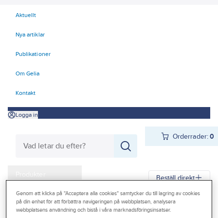
Aktuellt
Nya artiklar
Publikationer
Om Gelia
Kontakt
Logga in
Orderrader:
0
Produkter
Beställ direkt
Kampanjer
Genom att klicka på "Acceptera alla cookies" samtycker du till lagring av cookies
på din enhet för att förbättra navigeringen på webbplatsen, analysera
Gelia
Produkter
Gelia Förnödenheter & Förbrukning
Outlet
webbplatsens användning och bistå i våra marknadsföringsinsatser.
Rengöring och städ
Städredskap och tillbehör
Svampar