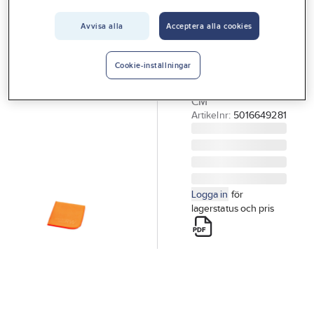
Vårt erbjudande
Avvisa alla
Acceptera alla cookies
GÖRDETMEDRW
Interiör
Glasduk RW
Handla hos oss
GLASDUK RW
Cookie-inställningar
ORANGE 40X40
Guider & inspiration
CM
Vanliga frågor
Artikelnr:
5016649281
Logga in
för
lagerstatus och pris