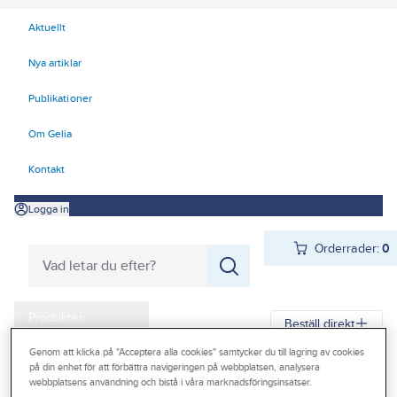
Aktuellt
Nya artiklar
Publikationer
Om Gelia
Kontakt
Logga in
Orderrader:
0
Produkter
Beställ direkt
Kampanjer
Genom att klicka på "Acceptera alla cookies" samtycker du till lagring av cookies
på din enhet för att förbättra navigeringen på webbplatsen, analysera
Gelia
Produkter
Gelia Förnödenheter & Förbrukning
Outlet
webbplatsens användning och bistå i våra marknadsföringsinsatser.
Rengöring och städ
Städredskap och tillbehör
Dukar