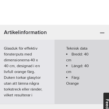
Artikelinformation
Glasduk för effektiv
Teknisk data
fönsterputs med
Bredd:
40
dimensionerna 40 x
cm
40 cm, designad i en
Längd:
40
livfull orange färg.
cm
Duken torkar glasytor
Färg:
utan att lämna några
Orange
torkstreck eller ränder,
vilket resulterar i
glasklara resultat.
Feedba
Perfekt för fönster,