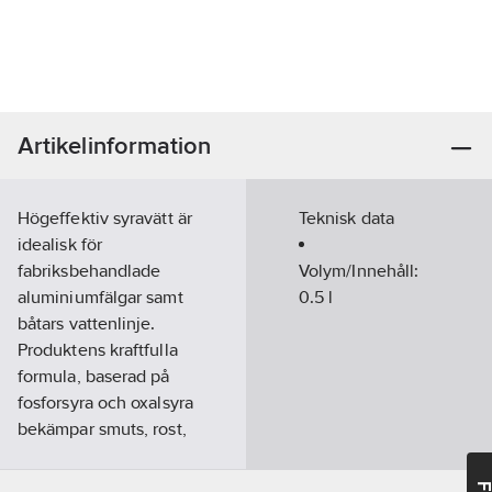
Artikelinformation
Högeffektiv syravätt är
Teknisk data
idealisk för
fabriksbehandlade
Volym/Innehåll:
aluminiumfälgar samt
0.5
l
båtars vattenlinje.
Produktens kraftfulla
formula, baserad på
fosforsyra och oxalsyra
bekämpar smuts, rost,
kalk, oxider och svåra
beläggningar effektivt.