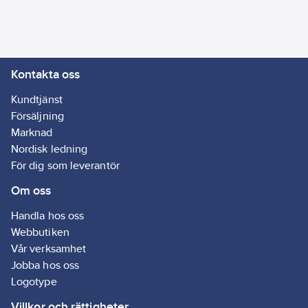
Ean
634240146169
artikelnr:
Ägarens
81265855
artikelnr:
Kontakta oss
Materialklass
GI59
Kundtjänst
Försäljning
Marknad
Nordisk ledning
För dig som leverantör
Om oss
Handla hos oss
Webbutiken
Vår verksamhet
Jobba hos oss
Logotype
Villkor och rättigheter