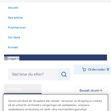
Aktuellt
Nya artiklar
Publikationer
Om Gelia
Kontakt
Logga in
Orderrader:
0
Produkter
Beställ direkt
Kampanjer
Genom att klicka på "Acceptera alla cookies" samtycker du till lagring av cookies
Gelia
Produkter
Gelia Förnödenheter & Förbrukning
på din enhet för att förbättra navigeringen på webbplatsen, analysera
Outlet
webbplatsens användning och bistå i våra marknadsföringsinsatser.
Rengöring och städ
Rengöring och avfettning