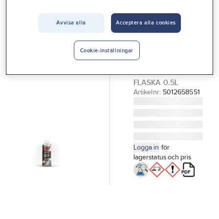
Vårt erbjudande
Avvisa alla
Acceptera alla cookies
GÖRDETMEDRW
Interiör
Syratvätt RW
Handla hos oss
SYRATVÄTT RW
Cookie-inställningar
HÖGEFFEKTIV TILL
Guider & inspiration
ALUMINIUMFÄLGAR
Vanliga frågor
FLASKA 0.5L
Artikelnr:
5012658551
Logga in
för
lagerstatus och pris