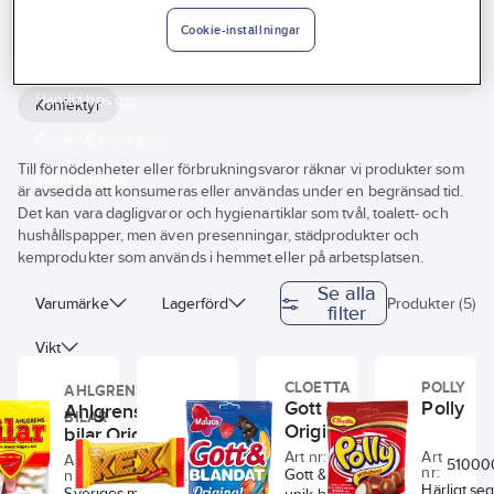
Vårt erbjudande
Livsmedel
Cookie-inställningar
Interiör
Handla hos oss
Konfektyr
Guider & inspiration
Till förnödenheter eller förbrukningsvaror räknar vi produkter som
Vanliga frågor
är avsedda att konsumeras eller användas under en begränsad tid.
Det kan vara dagligvaror och hygienartiklar som tvål, toalett- och
hushållspapper, men även presenningar, städprodukter och
kemprodukter som används i hemmet eller på arbetsplatsen.
Se alla
Varumärke
Lagerförd
Produkter (5)
filter
Vikt
CLOETTA
POLLY
AHLGRENS
Gott & Blandat
Polly
CLOETTA
Ahlgrens
BILAR
Kexchoklad
Original
bilar Original
Art nr:
5100000019
Art
Art
51000
5100000002
nr:
Gott & Blandat är en
nr:
Art
5100000015
Härligt se
nr:
Sveriges mest