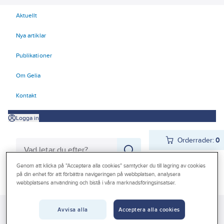
Aktuellt
Nya artiklar
Publikationer
Om Gelia
Kontakt
Logga in
Orderrader:
0
Genom att klicka på "Acceptera alla cookies" samtycker du till lagring av cookies
på din enhet för att förbättra navigeringen på webbplatsen, analysera
Produkter
Beställ direkt
webbplatsens användning och bistå i våra marknadsföringsinsatser.
Kampanjer
Avvisa alla
Acceptera alla cookies
Gelia
Produkter
Gelia Förnödenheter & Förbrukning
Livsmedel
Outlet