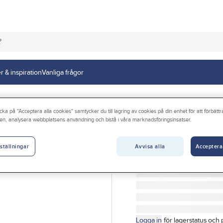
r & inspiration
Vanliga frågor
 städ
Städredskap och tillbehör
Dukar
cka på "Acceptera alla cookies" samtycker du till lagring av cookies på din enhet för att förbätt
en, analysera webbplatsens användning och bistå i våra marknadsföringsinsatser.
GÖRDETMEDRW
Torkduk RW exk
Avvisa alla
Acceptera
ställningar
TORKDUK RW EXKLUSIV
Artikelnr:
5065627201
Logga in
för lagerstatus och 