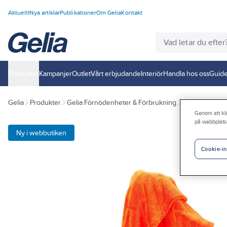
Aktuellt
Nya artiklar
Publikationer
Om Gelia
Kontakt
Produkter
Kampanjer
Outlet
Vårt erbjudande
Interiör
Handla hos oss
Guide
Gelia
Produkter
Gelia Förnödenheter & Förbrukning
Rengöring och
Genom att kli
på webbplats
Ny i webbutiken
Cookie-in