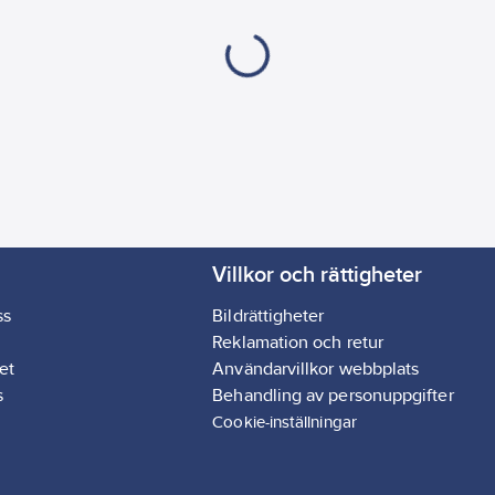
Villkor och rättigheter
ss
Bildrättigheter
Reklamation och retur
et
Användarvillkor webbplats
s
Behandling av personuppgifter
Cookie-inställningar