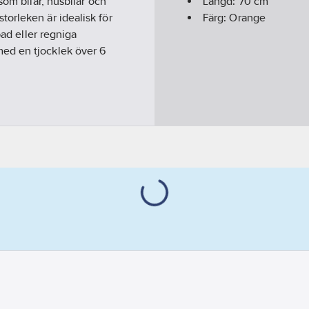
som bilar, husbilar och
Längd:
70
cm
orleken är idealisk för
Färg:
Orange
bad eller regniga
ed en tjocklek över 6