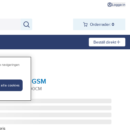
Logga in
Orderrader:
0
Beställ direkt
ra navigeringen
lusiv 1400 GSM
 alla cookies
 1400GSM 70X90CM
pris