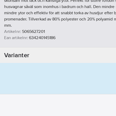
skonsam mot lack och känsliga ytor. Perfekt för större fordon 
husvagnar såväl som inomhus i badrum och hall. Den mindre st
mindre ytor och effektiv för att snabbt torka av husdjur efter 
promenader. Tillverkad av 80% polyester och 20% polyamid m
mm.
Artikelnr:
5065627201
Ean artikelnr:
634240145186
Ägarens artikelnr:
86562720
Materialklass
GI59
Varianter