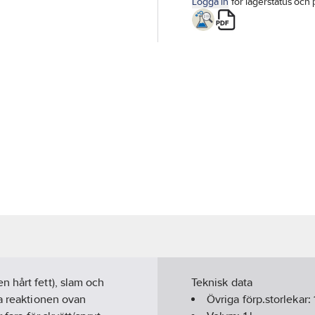
Logga in
för lagerstatus och 
 hårt fett), slam och
Teknisk data
ka reaktionen ovan
Övriga förp.storlekar: