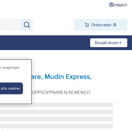
Logga in
Orderrader:
0
Beställ direkt
ra navigeringen
/ Propplösare, Mudin Express,
 alla cookies
XPRESS 1 L AVLOPPSÖPPNAREN NORENCO