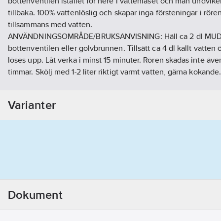
bottenventilen istället för nere i vattenlåset och man undviker
tillbaka. 100% vattenlöslig och skapar inga försteningar i rör
tillsammans med vatten.
ANVÄNDNINGSOMRÅDE/BRUKSANVISNING: Häll ca 2 dl MUDI
bottenventilen eller golvbrunnen. Tillsätt ca 4 dl kallt vatten ö
löses upp. Låt verka i minst 15 minuter. Rören skadas inte även
timmar. Skölj med 1-2 liter riktigt varmt vatten, gärna kokande.
ökas doseringen. Om avloppet är tätt med vatten stående i vas
MUDIN Express utan ytterligare vatten, produkten löses då up
Varianter
vattnet.
Artikelnr:
3015801033
Ean artikelnr:
7090001837074
Ägarens artikelnr:
471266
Materialklass
GP22
Dokument