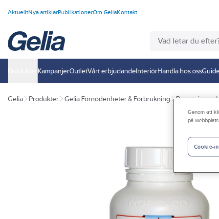
Aktuellt
Nya artiklar
Publikationer
Om Gelia
Kontakt
Produkter
Kampanjer
Outlet
Vårt erbjudande
Interiör
Handla hos oss
Guide
Gelia
Produkter
Gelia Förnödenheter & Förbrukning
Rengöring och
Genom att kli
på webbplats
Cookie-in