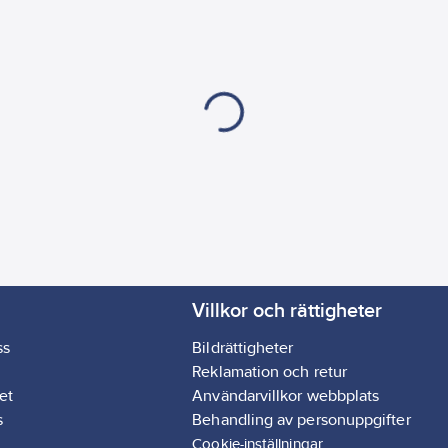
Villkor och rättigheter
ss
Bildrättigheter
Reklamation och retur
et
Användarvillkor webbplats
s
Behandling av personuppgifter
Cookie-inställningar