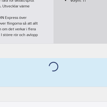
 fara för skvätt/sprut
Volym:
1
l
en. Utvecklar värme
N Express över
ver flingorna så att allt
 om det verkar i flera
 I större rör och avlopp
ken tillsätter du bara
p i det existerande