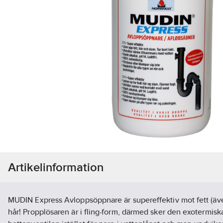
Artikelinformation
MUDIN Express Avloppsöppnare är supereffektiv mot fett (även
hår! Propplösaren är i fling-form, därmed sker den exotermis