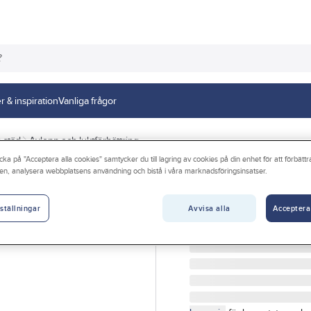
r & inspiration
Vanliga frågor
 städ
Avlopp och luktförbättring
cka på "Acceptera alla cookies" samtycker du till lagring av cookies på din enhet för att förbätt
en, analysera webbplatsens användning och bistå i våra marknadsföringsinsatser.
Avloppsrensare 
Norenco
Avvisa alla
Acceptera
ställningar
PROPPLÖSARE MUDIN E
Artikelnr:
3015801033