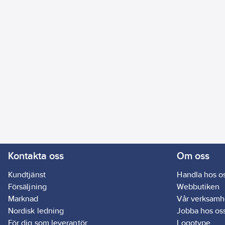
Kontakta oss
Om oss
Kundtjänst
Handla hos o
Försäljning
Webbutiken
Marknad
Vår verksamh
Nordisk ledning
Jobba hos os
För dig som leverantör
Logotype