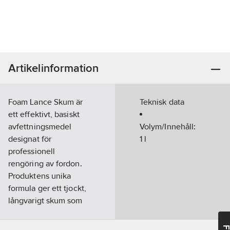
Artikelinformation
Foam Lance Skum är
Teknisk data
ett effektivt, basiskt
avfettningsmedel
Volym/Innehåll:
designat för
1
l
professionell
rengöring av fordon.
Produktens unika
formula ger ett tjockt,
långvarigt skum som
enkelt appliceras med
Foam Lance. Med ett