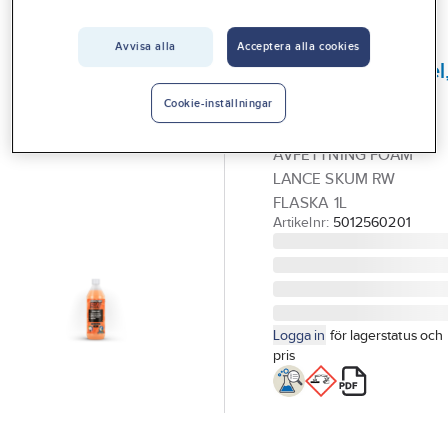
Vårt erbjudande
Avvisa alla
Acceptera alla cookies
GÖRDETMEDRW
Interiör
Avfettningsmedel
Handla hos oss
Foam Lance
Cookie-inställningar
Skum RW
Guider & inspiration
AVFETTNING FOAM
Vanliga frågor
LANCE SKUM RW
FLASKA 1L
Artikelnr:
5012560201
Logga in
för lagerstatus och
pris