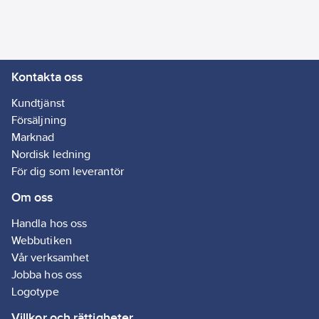
lackskydd och vax.
- Mångsidig
användning för olika
fordonstyper.
Kontakta oss
Artikelnr:
5012560201
Ean
Kundtjänst
634240144684
artikelnr:
Försäljning
Ägarens
Marknad
81256020
artikelnr:
Nordisk ledning
Materialklass
GI59
För dig som leverantör
Om oss
Handla hos oss
Webbutiken
Vår verksamhet
Jobba hos oss
Logotype
Villkor och rättigheter