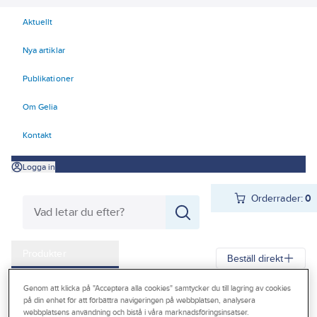
Aktuellt
Nya artiklar
Publikationer
Om Gelia
Kontakt
Logga in
Orderrader:
0
Produkter
Beställ direkt
Kampanjer
Genom att klicka på "Acceptera alla cookies" samtycker du till lagring av cookies
Gelia
Produkter
Gelia Förnödenheter & Förbrukning
på din enhet för att förbättra navigeringen på webbplatsen, analysera
Outlet
webbplatsens användning och bistå i våra marknadsföringsinsatser.
Rengöring och städ
Rengöring och avfettning