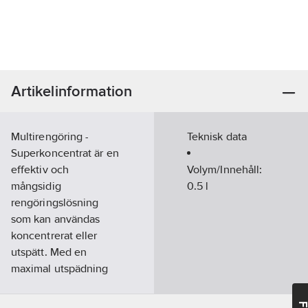
Artikelinformation
Multirengöring -
Teknisk data
Superkoncentrat är en
effektiv och
Volym/Innehåll:
mångsidig
0.5
l
rengöringslösning
som kan användas
koncentrerat eller
utspätt. Med en
maximal utspädning
på 10% rengöring med
90% vatten och en