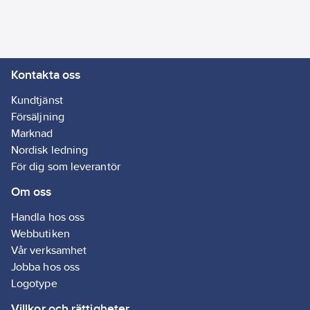
- Mångsidig rengöring
för alla typer av ytor
- Skonsam mot
material utan att
Kontakta oss
lämna rester
- Flexibel användning -
Kundtjänst
både koncentrerad
Försäljning
eller utspädd
Marknad
Artikelnr:
5012598791
Nordisk ledning
Ean
För dig som leverantör
634240144837
artikelnr:
Om oss
Ägarens
81259879
artikelnr:
Handla hos oss
Materialklass
GI59
Webbutiken
Vår verksamhet
Jobba hos oss
Logotype
Villkor och rättigheter