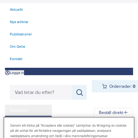
Aktuellt
Nya artiklar
Publikationer
Om Gelia
Kontakt
Logga in
Orderrader:
0
Produkter
Beställ direkt
Kampanjer
Genom att klicka på "Acceptera alla cookies" samtycker du till lagring av cookies
Gelia
Produkter
Gelia Förnödenheter & Förbrukning
på din enhet för att förbättra navigeringen på webbplatsen, analysera
Outlet
webbplatsens användning och bistå i våra marknadsföringsinsatser.
Rengöring och städ
Rengöring och avfettning