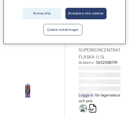
Vårt erbjudande
Avvisa alla
Acceptera alla cookies
GÖRDETMEDRW
Interiör
Multirengöring
Handla hos oss
RW
Cookie-inställningar
MULTIRENGÖRING
Guider & inspiration
RW SKOGSBÄR
Vanliga frågor
SUPERKONCENTRAT
FLASKA 0.5L
Artikelnr:
5012598791
Logga in
för lagerstatus
och pris