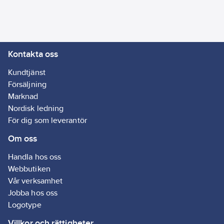
Ägarens
82629610
artikelnr:
Materialklass
GI59
Kontakta oss
Kundtjänst
Försäljning
Marknad
Nordisk ledning
För dig som leverantör
Om oss
Handla hos oss
Webbutiken
Vår verksamhet
Jobba hos oss
Logotype
Villkor och rättigheter