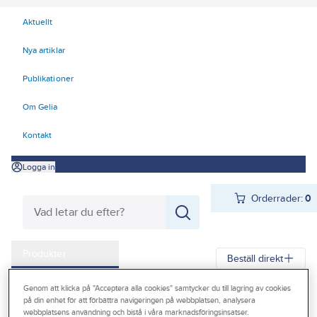
Aktuellt
Nya artiklar
Publikationer
Om Gelia
Kontakt
Logga in
Orderrader:
0
Produkter
Beställ direkt
Kampanjer
Genom att klicka på "Acceptera alla cookies" samtycker du till lagring av cookies
Gelia
Produkter
Gelia Förnödenheter & Förbrukning
på din enhet för att förbättra navigeringen på webbplatsen, analysera
Outlet
webbplatsens användning och bistå i våra marknadsföringsinsatser.
Rengöring och städ
Polermedel