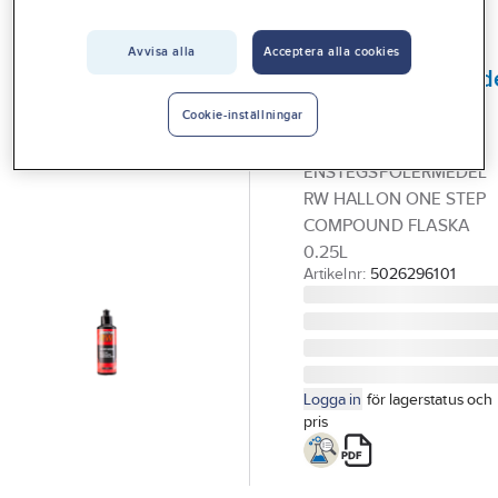
Vårt erbjudande
Avvisa alla
Acceptera alla cookies
GÖRDETMEDRW
Interiör
Enstegspolermed
Handla hos oss
One Step
Cookie-inställningar
Compound
Guider & inspiration
ENSTEGSPOLERMEDEL
Vanliga frågor
RW HALLON ONE STEP
COMPOUND FLASKA
0.25L
Artikelnr:
5026296101
Logga in
för lagerstatus och
pris