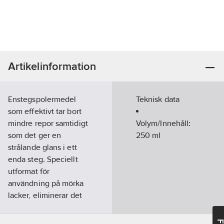
Artikelinformation
Enstegspolermedel
Teknisk data
som effektivt tar bort
mindre repor samtidigt
Volym/Innehåll:
som det ger en
250
ml
strålande glans i ett
enda steg. Speciellt
utformat för
användning på mörka
lacker, eliminerar det
hologram och virvlar
enkelt, vilket gör det