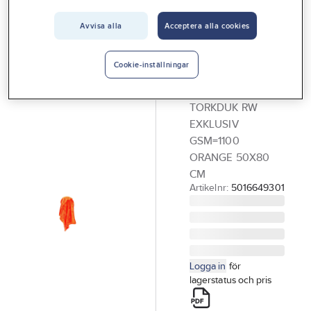
Vårt erbjudande
Avvisa alla
Acceptera alla cookies
GÖRDETMEDRW
Interiör
Torkduk RW
Handla hos oss
exklusiv 1100
Cookie-inställningar
GSM
Guider & inspiration
TORKDUK RW
Vanliga frågor
EXKLUSIV
GSM=1100
ORANGE 50X80
CM
Artikelnr:
5016649301
Logga in
för
lagerstatus och pris