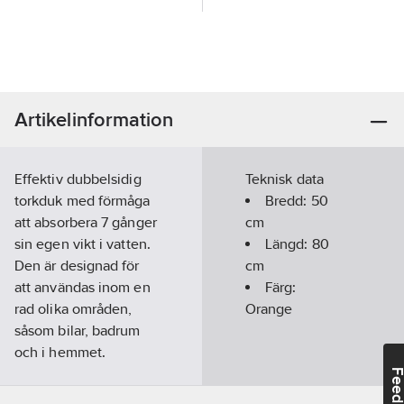
Artikelinformation
Effektiv dubbelsidig
Teknisk data
torkduk med förmåga
Bredd:
50
att absorbera 7 gånger
cm
sin egen vikt i vatten.
Längd:
80
Den är designad för
cm
att användas inom en
Färg:
rad olika områden,
Orange
såsom bilar, badrum
och i hemmet.
Torkduken lämnar
Feedba
alltid en torr yta utan