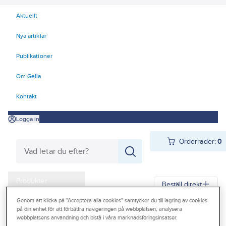
Aktuellt
Nya artiklar
Publikationer
Om Gelia
Kontakt
Logga in
Orderrader:
0
Produkter
Beställ direkt
Kampanjer
Genom att klicka på "Acceptera alla cookies" samtycker du till lagring av cookies
på din enhet för att förbättra navigeringen på webbplatsen, analysera
Gelia
Produkter
Gelia Förnödenheter & Förbrukning
Outlet
webbplatsens användning och bistå i våra marknadsföringsinsatser.
Rengöring och städ
Städredskap och tillbehör
Dukar