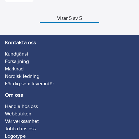
denna modell en
aromzoner med
timer som låter dig
aromporer som
styra matlagning.
ger ett smakrikt
Visar 5 av 5
Tack vare sin platta
bryggkaffe. 100
design är
% komposterbar.
mikrovågsugn lätt att
rengöra.
Kontakta oss
Kundtjänst
Försäljning
Marknad
Nordisk ledning
För dig som leverantör
Om oss
Handla hos oss
Webbutiken
Vår verksamhet
Jobba hos oss
Logotype