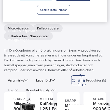
Vårt erbjudande
Cookie-inställningar
Hushållsapparater
Interiör
Handla hos oss
Microvågsugn
Kaffebryggare
Guider & inspiration
Tillbehör hushållsapparater
Vanliga frågor
Till förnödenheter eller förbrukningsvaror räknar vi produkter som
är avsedda att konsumeras eller användas under en begränsad tid.
Det kan vara dagligvaror och hygienartiklar som tvål, toalett- och
hushållspapper, men även presenningar, städprodukter och
kemprodukter som används i hemmet eller på arbetsplatsen.
Se
alla
Varumärke
Lagerförd
Produkter (5)
filter
Färg
Konstruktionstyp
SHARP
MELITTA
SHARP
Typ av mikrovågsugn
SHARP
Mikrovågsugn,
Kaffebryggare,
Mikrovå
Mikrovågsugn,
800 W, 20 l
1.25 l, Easy
900 W, 2
Spänningsområde