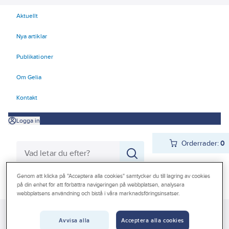
Aktuellt
Nya artiklar
Publikationer
Om Gelia
Kontakt
Logga in
Orderrader:
0
Genom att klicka på "Acceptera alla cookies" samtycker du till lagring av cookies
Produkter
på din enhet för att förbättra navigeringen på webbplatsen, analysera
Beställ direkt
webbplatsens användning och bistå i våra marknadsföringsinsatser.
Kampanjer
Gelia
Produkter
Gelia Förnödenheter & Förbrukning
Outlet
Avvisa alla
Acceptera alla cookies
Hushållsapparater