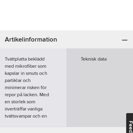
Artikelinformation
Tvättplatta beklädd
Teknisk data
med mikrofiber som
kapslar in smuts och
partiklar och
minimerar risken för
repor på lacken. Med
en storlek som
överträffar vanliga
tvättsvampar och en
skumgummikärna som
Feedba
effektivt suger upp