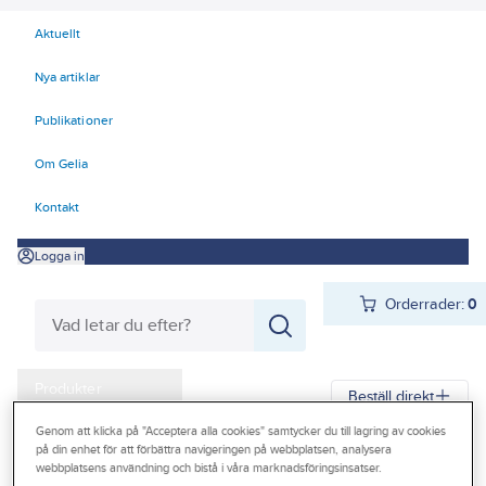
Aktuellt
Nya artiklar
Publikationer
Om Gelia
Kontakt
Logga in
Orderrader:
0
Produkter
Beställ direkt
Kampanjer
Genom att klicka på "Acceptera alla cookies" samtycker du till lagring av cookies
på din enhet för att förbättra navigeringen på webbplatsen, analysera
Gelia
Produkter
Gelia Förnödenheter & Förbrukning
Outlet
webbplatsens användning och bistå i våra marknadsföringsinsatser.
Rengöring och städ
Städredskap och tillbehör
Svampar