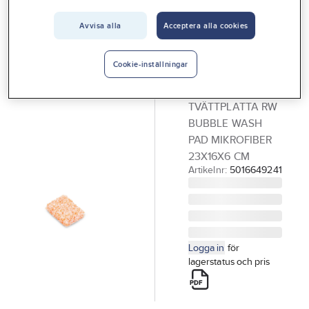
Vårt erbjudande
Avvisa alla
Acceptera alla cookies
GÖRDETMEDRW
Interiör
Tvättplatta
Handla hos oss
RW Bubble
Cookie-inställningar
Wash
Guider & inspiration
TVÄTTPLATTA RW
Vanliga frågor
BUBBLE WASH
PAD MIKROFIBER
23X16X6 CM
Artikelnr:
5016649241
Logga in
för
lagerstatus och pris