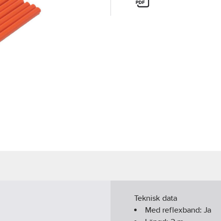
Teknisk data
Med reflexband:
Ja