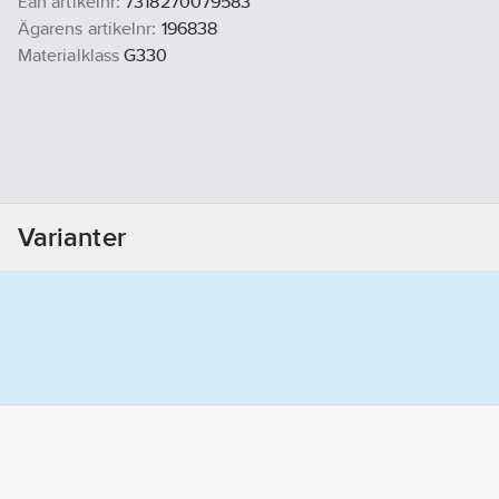
Ean artikelnr:
7318270079583
Ägarens artikelnr:
196838
Materialklass
G330
Varianter