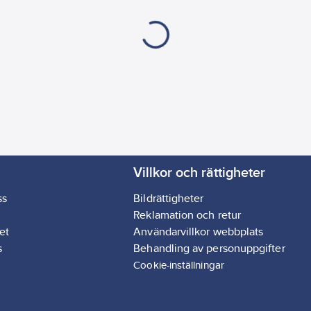
Villkor och rättigheter
ss
Bildrättigheter
Reklamation och retur
et
Användarvillkor webbplats
s
Behandling av personuppgifter
Cookie-inställningar