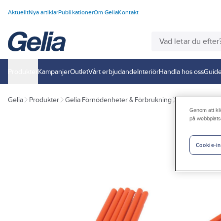
Aktuellt
Nya artiklar
Publikationer
Om Gelia
Kontakt
Produkter
Kampanjer
Outlet
Vårt erbjudande
Interiör
Handla hos oss
Guide
Gelia
Produkter
Gelia Förnödenheter & Förbrukning
Skyltar
Avspä
Genom att kli
på webbplats
Cookie-in