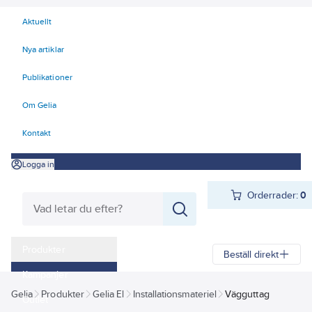
Aktuellt
Nya artiklar
Publikationer
Om Gelia
Kontakt
Logga in
Orderrader:
0
Produkter
Beställ direkt
Kampanjer
Gelia
Produkter
Gelia El
Installationsmateriel
Vägguttag
Outlet