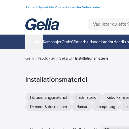
Aktuellt
Nya artiklar
Publikationer
Om Gelia
Kontakt
Produkter
Kampanjer
Outlet
Vårt erbjudande
Interiör
Handla h
Gelia
Produkter
Gelia El
Installationsmateriel
Installationsmateriel
Förbindningsmateriel
Fästmateriel
Kabelkanale
Dimmer & dosdimmer
Ramar
Lamputtag
La