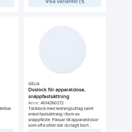
Visa varianter (1)
GELIA
Doslock för apparatdosa,
snäppfastsättning
Art nr:
4014260272
delbar.
Täcklock med ledningsuttag samt
enkel fastsättning i form av
snäppfäste. Passar till apparatdosor
som ofta sitter där du tagit bort
tillexempel en strömbrytare eller