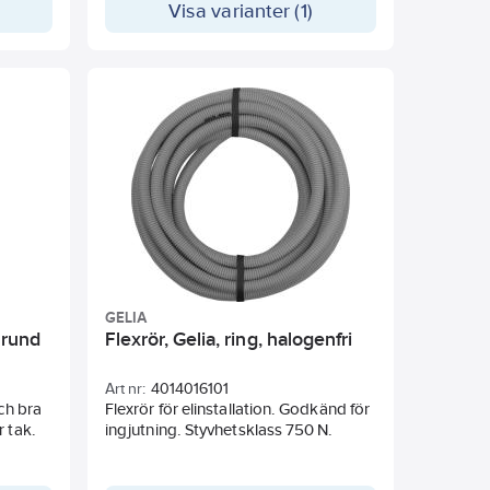
Visa varianter (1)
uttag.
GELIA
 rund
Flexrör, Gelia, ring, halogenfri
Art nr:
4014016101
ch bra
Flexrör för elinstallation. Godkänd för
 tak.
ingjutning. Styvhetsklass 750 N.