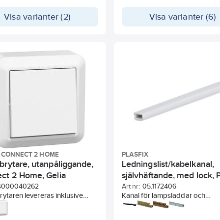
öregås av jordfelsbrytare.
där de subtilt smälter in i
 väggfärger. I valet av
Visa varianter (2)
Visa varianter (6)
tning kommer RS svart alltid
lföra en sobert elegant känsla.
- CONNECT 2 HOME
PLASFIX
brytare, utanpåliggande,
Ledningslist/kabelkanal,
ct 2 Home, Gelia
självhäftande, med lock, P
4000040262
Art nr:
05.1172406
ytaren levereras inklusive
Kanal för lampsladdar och
jäder. När strömbrytaren ska
skarvsladdar. Håller sladdarna 
as tillsammans med en
snygga och raka linjer på vägg 