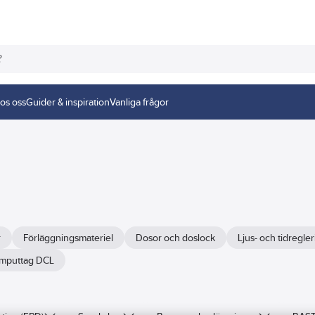
os oss
Guider & inspiration
Vanliga frågor
r
Förläggningsmateriel
Dosor och doslock
Ljus- och tidregle
mputtag DCL