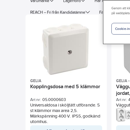
Varumärke
Lagerförd
Har miljövarudeklar
Genom att kli
REACH – Fri från Kandidatämne
Färg
Färg
på webbplats
Halogenfri
RAL-nummer (liknande)
Märks
Cookie-in
Typ av fastsättning
Med jordanslutning
En
GELIA
GELIA 
Kopplingsdosa med 5 klämmor
Väggu
jorda
Art nr:
05.0000603
Art nr:
Universaldosa i sköljtätt utförande. 5
Väggut
st klämmor max area 2,5.
anslutn
Märkspänning 400 V. IP55, godkänd
Bottenp
utomhus.
urspari
Connec