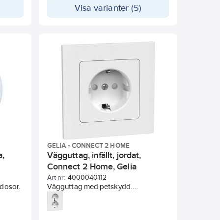
Visa varianter (5)
GELIA - CONNECT 2 HOME
a,
Vägguttag, infällt, jordat,
Connect 2 Home, Gelia
Art nr:
4000040112
sdosor.
Vägguttag med petskydd.
Vägguttaget levereras inklusive
fästklor. Fästklorna används när du
ska installera vägguttaget i äldre