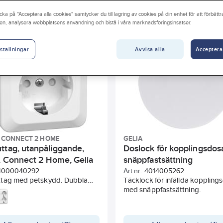
ation (EPD)
Sunda hus
Byggvarubedömningen
BAS
cka på "Acceptera alla cookies" samtycker du till lagring av cookies på din enhet för att förbätt
Serie
Monteringsmetod
Antal enheter
Bred
en, analysera webbplatsens användning och bistå i våra marknadsföringsinsatser.
pänning
Längd
Modell/Utförande
Lämplig för kapsling
Avvisa alla
Acceptera
ställningar
hetens djup
Typ av yta
Kapslingsklass (IP)
Djup
- CONNECT 2 HOME
GELIA
ttag, utanpåliggande,
Doslock för kopplingsdos
t, Connect 2 Home, Gelia
snäppfastsättning
4000040292
Art nr:
4014005262
tag med petskydd. Dubbla
Täcklock för infällda koppling
ingar per skruvtillkoppling.
med snäppfastsättning.
lattan har
ngsmarkeringar för 16 mm rör.
t 2 Home är produkter med