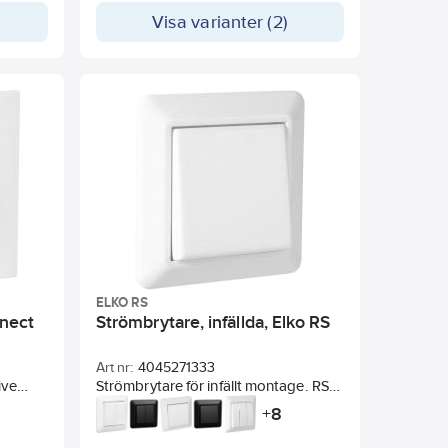
installationer. Klo-kit levereras
Visa varianter (2)
inklusive skruvar.
Connect 2 Home är produkter med
skandinavisk design och ett modernt
uttryck. I serien som Gelia har tagit
fram finns strömbrytare, vägguttag
och artiklar för ljusstyrning.
Användarvänliga produkter som är
enkla att installera. 5 års garanti.
ELKO RS
nnect
Strömbrytare, infällda, Elko RS
Art nr:
4045271333
ive
Strömbrytare för infällt montage. RS-
serien består av produkter i beprövad
8
+
och omtyckt design. Redan när RS-
serien introducerades för över 30 år