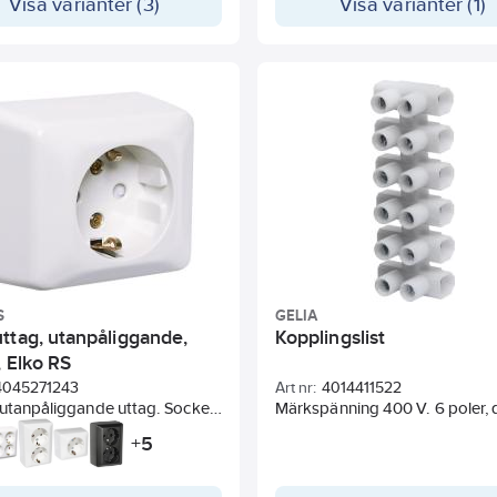
Visa varianter (3)
Visa varianter (1)
navisk design och ett modernt
. I serien som Gelia har tagit
nns strömbrytare, vägguttag
klar för ljusstyrning.
arvänliga produkter som är
t installera. 5 års garanti.
S
GELIA
ttag, utanpåliggande,
Kopplingslist
, Elko RS
4045271243
Art nr:
4014411522
utanpåliggande uttag. Sockel,
Märkspänning 400 V. 6 poler, 
h bottenplatta av halogenfri
5
+
ast. Dubbla anslutningar per
llkoppling. Bottenplattan har
ngsmarkeringar för 16 mm rör.