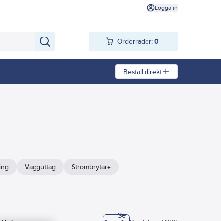
Logga in
Orderrader:
0
Beställ direkt
ring
Vägguttag
Strömbrytare
Se