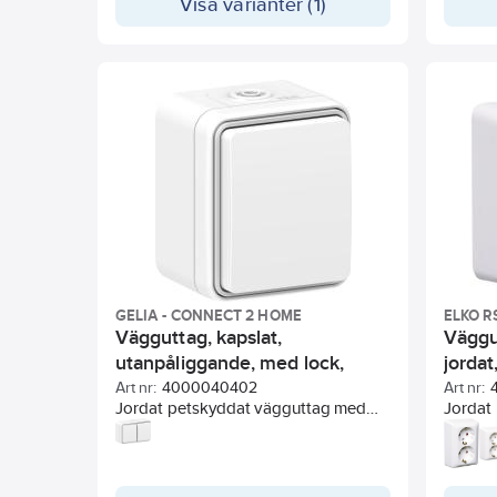
Visa varianter (1)
skandi
uttryck
fram fi
och arti
Använd
enkla at
GELIA - CONNECT 2 HOME
ELKO R
Vägguttag, kapslat,
Väggu
utanpåliggande, med lock,
jordat
Connect 2 Home, Gelia
Art nr:
4000040402
Art nr:
Jordat petskyddat vägguttag med
Jordat 
självstängande lock. Montering
lock oc
utomhus skall föregås av
termopl
jordfelsbrytare.
skruvti
Connect 2 Home är produkter med
urspari