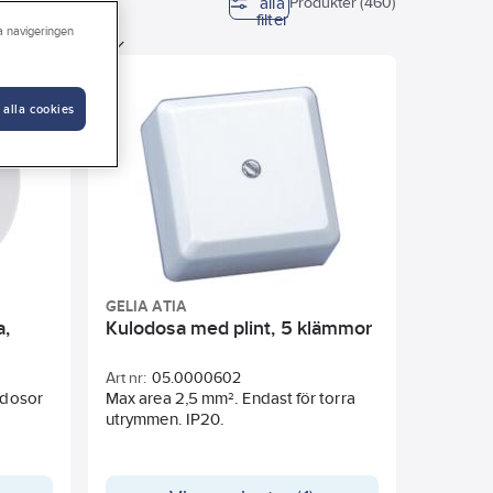
alla
TA
Produkter (460)
filter
ra navigeringen
d
Material
sklass (IP)
Diameter
 alla cookies
GELIA ATIA
a,
Kulodosa med plint, 5 klämmor
Art nr:
05.0000602
sdosor
Max area 2,5 mm². Endast för torra
utrymmen. IP20.