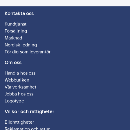
fastsättning:
Kontakta oss
Montering med
skruv
Kundtjänst
RAL-nummer
Försäljning
(liknande):
Marknad
9003
Nordisk ledning
Typ av
För dig som leverantör
anslutning:
Om oss
Skruvklämma
Handla hos oss
Webbutiken
Vår verksamhet
Jobba hos oss
Logotype
Villkor och rättigheter
Bildrättigheter
Reklamation och retur