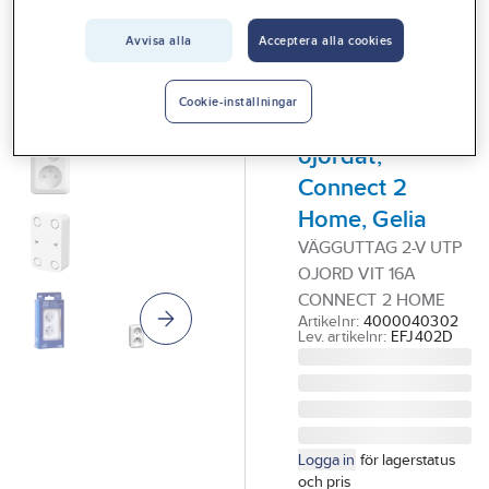
Vårt erbjudande
Avvisa alla
Acceptera alla cookies
GELIA - CONNECT 2
Interiör
HOME
Vägguttag,
Handla hos oss
Cookie-inställningar
utanpåliggande,
Guider & inspiration
ojordat,
Vanliga frågor
Connect 2
Home, Gelia
VÄGGUTTAG 2-V UTP
OJORD VIT 16A
CONNECT 2 HOME
Artikelnr:
4000040302
Lev. artikelnr:
EFJ402D
Logga in
för lagerstatus
och pris