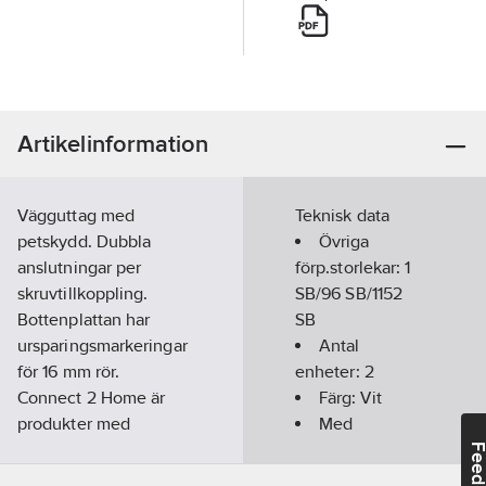
Artikelinformation
Vägguttag med
Teknisk data
petskydd. Dubbla
Övriga
anslutningar per
förp.storlekar:
1
skruvtillkoppling.
SB/96 SB/1152
Bottenplattan har
SB
ursparingsmarkeringar
Antal
för 16 mm rör.
enheter:
2
Connect 2 Home är
Färg:
Vit
produkter med
Med
skandinavisk design
jordanslutning:
Feedba
och ett modernt
Nej