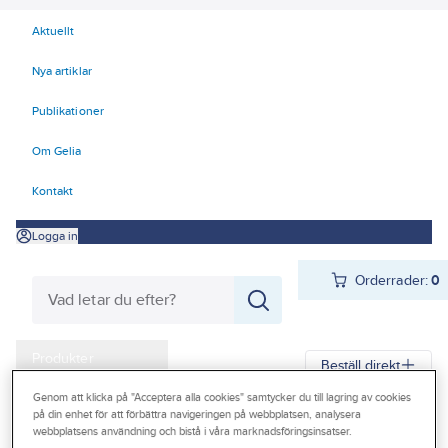
Aktuellt
Nya artiklar
Publikationer
Om Gelia
Kontakt
Logga in
Orderrader:
0
Produkter
Beställ direkt
Kampanjer
Genom att klicka på "Acceptera alla cookies" samtycker du till lagring av cookies
på din enhet för att förbättra navigeringen på webbplatsen, analysera
Gelia
Produkter
Gelia El
Installationsmateriel
Vägguttag
Outlet
webbplatsens användning och bistå i våra marknadsföringsinsatser.
Utanpåliggande