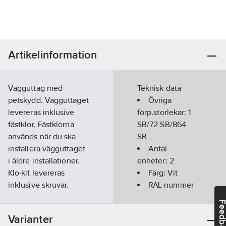
Artikelinformation
Vägguttag med
Teknisk data
petskydd. Vägguttaget
Övriga
levereras inklusive
förp.storlekar:
1
fästklor. Fästklorna
SB/72 SB/864
används när du ska
SB
installera vägguttaget
Antal
i äldre installationer.
enheter:
2
Klo-kit levereras
Färg:
Vit
inklusive skruvar.
RAL-nummer
Connect 2 Home är
(liknande):
Feedba
produkter med
9003
Varianter
skandinavisk design
Med