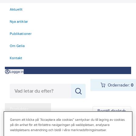
Aktuellt
Nya artiklar
Publikationer
Om Gelia
Kontakt
Logga in
Orderrader:
0
Produkter
Beställ direkt
Kampanjer
Genom att klicka på "Acceptera alla cookies" samtycker du till lagring av cookies
på din enhet för att förbättra navigeringen på webbplatsen, analysera
Gelia
Produkter
Gelia El
Installationsmateriel
Vägguttag
Infällt
webbplatsens användning och bistå i våra marknadsföringsinsatser.
Outlet