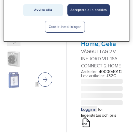
Vårt erbjudande
GELIA - CONNECT 2
Avvisa alla
Acceptera alla cookies
HOME
Interiör
Vägguttag,
infällt, jordat,
Handla hos oss
Cookie-inställningar
Connect 2
Guider & inspiration
Home, Gelia
Vanliga frågor
VÄGGUTTAG 2-V
INF JORD VIT 16A
CONNECT 2 HOME
Artikelnr:
4000040112
Lev. artikelnr:
J32G
Logga in
för
lagerstatus och pris