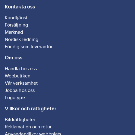
Kontakta oss
Typ av
fastsättning:
Kundtjänst
Montering med
Försäljning
skruv
Marknad
Typ av
Nordisk ledning
anslutning:
För dig som leverantör
Skruvklämma
Om oss
Handla hos oss
Webbutiken
Vår verksamhet
Jobba hos oss
Logotype
Villkor och rättigheter
Bildrättigheter
Reklamation och retur
Användarvillkor webbplats