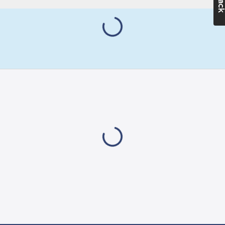
och ett modernt
jordanslutning:
uttryck. I serien som
Ja
Gelia har tagit fram
finns strömbrytare,
Monteringsmetod:
vägguttag och artiklar
Infällt montage
för ljusstyrning.
Lämplig för
Användarvänliga
kapslingsklass
produkter som är
(IP):
IP20
enkla att installera. 5
Märkström:
års garanti.
16
A
Artikelnr:
4000040112
Lev. artikelnr:
J32G
Märkspänning:
Ean
250
V
7318270046288
artikelnr:
Enhetens
Materialklass
GA82
djup:
41
mm
Enhetens
höjd:
104
mm
Enhetens
bredd:
85
mm