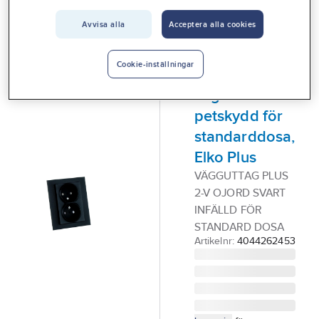
Vårt erbjudande
ELKO PLUS
Avvisa alla
Acceptera alla cookies
Vägguttag,
Interiör
infällda,
Handla hos oss
Cookie-inställningar
ojordade, 2-
Guider & inspiration
vägs med
petskydd för
Vanliga frågor
standarddosa,
Elko Plus
VÄGGUTTAG PLUS
2-V OJORD SVART
INFÄLLD FÖR
STANDARD DOSA
Artikelnr:
4044262453