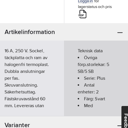
Logga in
för
lagerstatus och pris
Artikelinformation
16 A, 250 V. Sockel,
Teknisk data
täckplatta och ram av
Övriga
halogenfri termoplast.
förp.storlekar:
5
Dubbla anslutningar
SB/5 SB
per fas.
Serie:
Plus
Skruvanslutning.
Antal
Säkerhetsuttag.
enheter:
2
Fästskruvavstånd 60
Färg:
Svart
mm. Levereras utan
Med
fästklor. Montagedjup
jordanslutning:
Feedba
31 mm. Passar även i
Nej
Varianter
Elko Plus Option 1½-