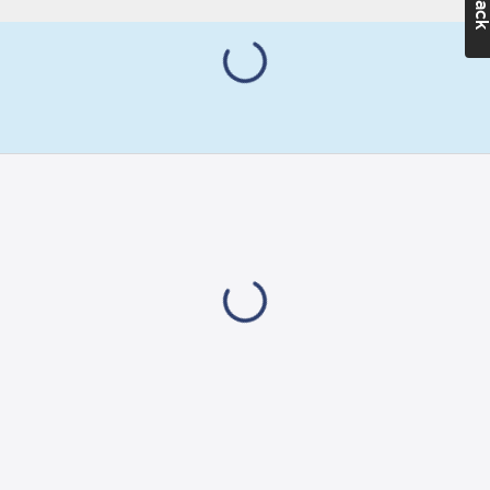
facksram.
Monteringsmetod:
Artikelnr:
4044262453
Infällt montage
Ean
Märkström:
7318270002819
artikelnr:
16
A
Materialklass
GA74
Märkspänning:
250
V
RAL-nummer
(liknande):
9005
Typ av yta:
Matt