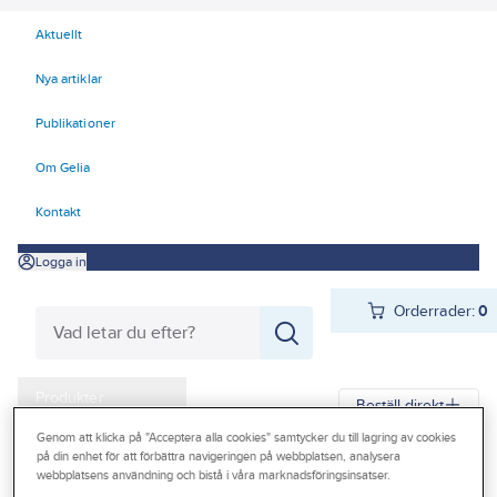
Aktuellt
Nya artiklar
Publikationer
Om Gelia
Kontakt
Logga in
Orderrader:
0
Produkter
Beställ direkt
Kampanjer
Genom att klicka på "Acceptera alla cookies" samtycker du till lagring av cookies
på din enhet för att förbättra navigeringen på webbplatsen, analysera
Gelia
Produkter
Gelia El
Installationsmateriel
Vägguttag
Infällt
Outlet
webbplatsens användning och bistå i våra marknadsföringsinsatser.