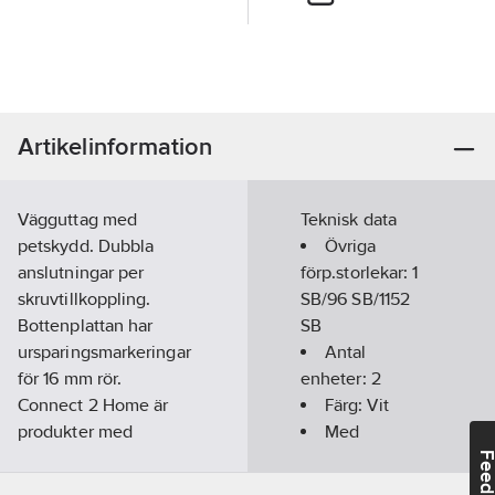
Artikelinformation
Vägguttag med
Teknisk data
petskydd. Dubbla
Övriga
anslutningar per
förp.storlekar:
1
skruvtillkoppling.
SB/96 SB/1152
Bottenplattan har
SB
ursparingsmarkeringar
Antal
för 16 mm rör.
enheter:
2
Connect 2 Home är
Färg:
Vit
produkter med
Med
skandinavisk design
jordanslutning:
Feedba
och ett modernt
Ja