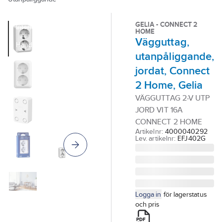
Vårt erbjudande
GELIA - CONNECT 2
Interiör
HOME
Vägguttag,
Handla hos oss
utanpåliggande,
Guider & inspiration
jordat, Connect
Vanliga frågor
2 Home, Gelia
VÄGGUTTAG 2-V UTP
JORD VIT 16A
CONNECT 2 HOME
Artikelnr:
4000040292
Lev. artikelnr:
EFJ402G
Logga in
för lagerstatus
och pris