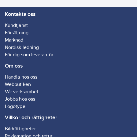
fastsättning:
Kontakta oss
Montering med
skruv
Kundtjänst
RAL-nummer
Försäljning
(liknande):
Marknad
9003
Nordisk ledning
Typ av
För dig som leverantör
anslutning:
Om oss
Skruvklämma
Handla hos oss
Webbutiken
Vår verksamhet
Jobba hos oss
Logotype
Villkor och rättigheter
Bildrättigheter
Reklamation och retur