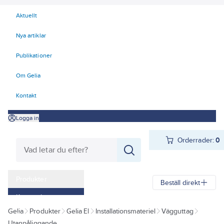
Aktuellt
Nya artiklar
Publikationer
Om Gelia
Kontakt
Logga in
Orderrader:
0
Produkter
Beställ direkt
Kampanjer
Gelia
Produkter
Gelia El
Installationsmateriel
Vägguttag
Outlet
Utanpåliggande