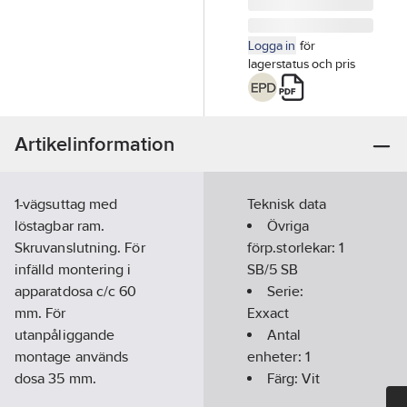
Logga in
för
lagerstatus och pris
Artikelinformation
1-vägsuttag med
Teknisk data
löstagbar ram.
Övriga
Skruvanslutning. För
förp.storlekar:
1
infälld montering i
SB/5 SB
apparatdosa c/c 60
Serie:
mm. För
Exxact
utanpåliggande
Antal
montage används
enheter:
1
dosa 35 mm.
Färg:
Vit
Levereras utan klor.
RAL-nummer