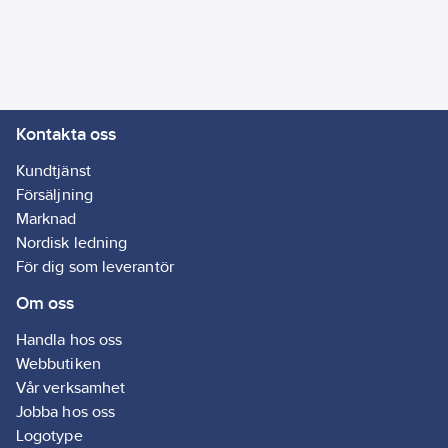
Enhetens
djup:
11.8
mm
Enhetens
höjd:
87
mm
Enhetens
bredd:
87
mm
Kontakta oss
Typ av
fastsättning:
Kundtjänst
Montering med
Försäljning
skruv
Marknad
Typ av
Nordisk ledning
anslutning:
För dig som leverantör
Skruvklämma
Om oss
Artikelnummer
Handla hos oss
leverantör:
Webbutiken
1821471
Vår verksamhet
Jobba hos oss
Logotype