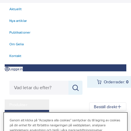
Aktuellt
Nya artiklar
Publikationer
Om Gelia
Kontakt
Logga in
Orderrader:
0
Produkter
Beställ direkt
Kampanjer
Genom att klicka på "Acceptera alla cookies" samtycker du till lagring av cookies
Gelia
Produkter
Gelia El
Installationsmateriel
Vägguttag
Infällt
på din enhet för att förbättra navigeringen på webbplatsen, analysera
Outlet
webbplatsens användning och bistå i våra marknadsföringsinsatser.