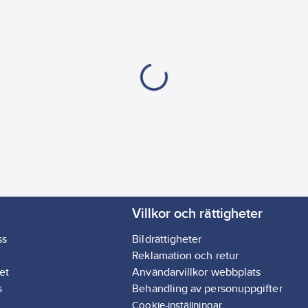
Villkor och rättigheter
ss
Bildrättigheter
Reklamation och retur
et
Användarvillkor webbplats
s
Behandling av personuppgifter
Cookie-inställningar