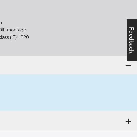
a
Feedback
fällt montage
lass (IP):
IP20
m
m
m
ontering med klo och skruv
e):
9010
ruvklämma
ntör:
1821437