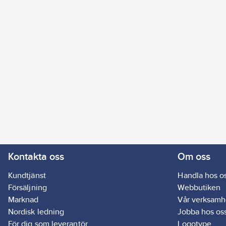
Kontakta oss
Om oss
Kundtjänst
Handla hos o
Försäljning
Webbutiken
Marknad
Vår verksamh
Nordisk ledning
Jobba hos os
För dig som leverantör
Logotype