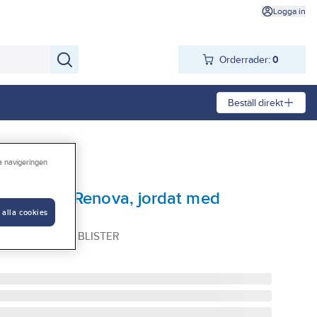
Logga in
Orderrader:
0
Beställ direkt
ra navigeringen
lt, 2-vägs, Renova, jordat med
 alla cookies
ider
NF RENOVA VIT BLISTER