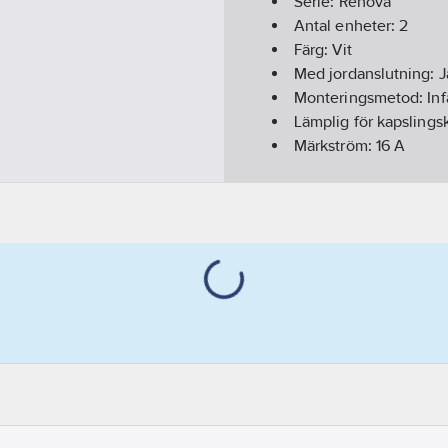
Serie:
Renova
Antal enheter:
2
Färg:
Vit
Med jordanslutning:
J
Monteringsmetod:
In
Lämplig för kapslingsk
Märkström:
16
A
Märkspänning:
250
V
Enhetens djup:
22
m
Enhetens höjd:
105
m
Enhetens bredd:
83
m
Typ av fastsättning:
M
RAL-nummer (liknand
Typ av yta:
Matt
Typ av anslutning:
Sk
Artikelnummer levera