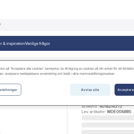
r & inspiration
Vanliga frågor
cka på "Acceptera alla cookies" samtycker du till lagring av cookies på din enhet för att förbätt
en, analysera webbplatsens användning och bistå i våra marknadsföringsinsatser.
SCHNEIDER ELECTRIC
Vägguttag, infäl
Avvisa alla
Acceptera
petskydd, Schne
ställningar
VÄGGUTTAG 2-V JORD I
Artikelnr:
4018214373
Lev. artikelnr:
WDE006885