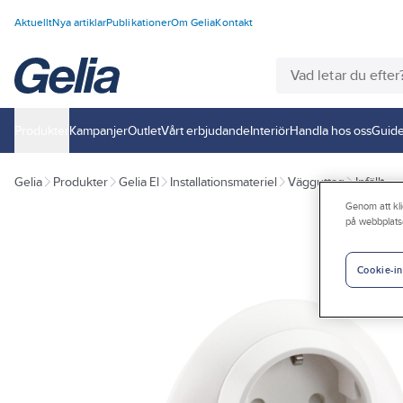
Aktuellt
Nya artiklar
Publikationer
Om Gelia
Kontakt
Produkter
Kampanjer
Outlet
Vårt erbjudande
Interiör
Handla hos oss
Guide
Gelia
Produkter
Gelia El
Installationsmateriel
Vägguttag
Infällt
Genom att kli
på webbplats
Cookie-in