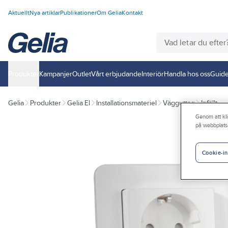
Aktuellt
Nya artiklar
Publikationer
Om Gelia
Kontakt
Produkter
Kampanjer
Outlet
Vårt erbjudande
Interiör
Handla hos oss
Guide
Gelia
Produkter
Gelia El
Installationsmateriel
Vägguttag
Infällt
Genom att kli
på webbplats
Cookie-in