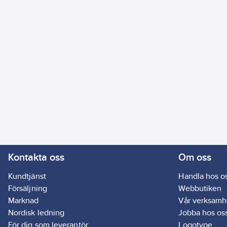
Kontakta oss
Om oss
Kundtjänst
Handla hos o
Försäljning
Webbutiken
Marknad
Vår verksamh
Nordisk ledning
Jobba hos os
För dig som leverantör
Logotype