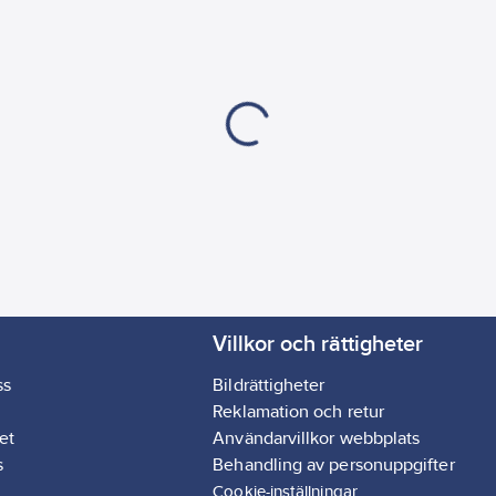
Villkor och rättigheter
ss
Bildrättigheter
Reklamation och retur
et
Användarvillkor webbplats
s
Behandling av personuppgifter
Cookie-inställningar