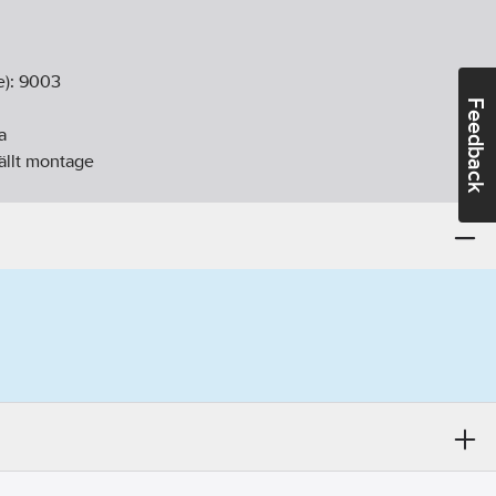
e):
9003
Feedback
a
fällt montage
lass (IP):
IP20
m
m
m
ontering med skruv
ruvklämma
ntör:
1821476