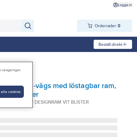
Logga in
Orderrader:
0
Beställ direkt
ra navigeringen
lt, jordat, 2-vägs med löstagbar ram,
 alla cookies
t, Schneider
NF EXXACT FÖR DESIGNRAM VIT BLISTER