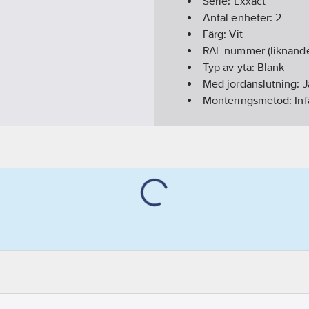
Serie:
Exxact
Antal enheter:
2
Färg:
Vit
RAL-nummer (liknand
Typ av yta:
Blank
Med jordanslutning:
J
Monteringsmetod:
In
Lämplig för kapslingsk
Märkström:
16
A
Märkspänning:
250
V
Enhetens djup:
21.8
m
Enhetens höjd:
119
m
Enhetens bredd:
87
m
Typ av fastsättning:
M
Typ av anslutning:
Sk
Artikelnummer levera