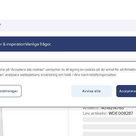
r & inspiration
Vanliga frågor
cka på "Acceptera alla cookies" samtycker du till lagring av cookies på din enhet för att förbätt
en, analysera webbplatsens användning och bistå i våra marknadsföringsinsatser.
SCHNEIDER ELECTRIC
Vägguttag, infäl
Avvisa alla
Acceptera
petskydd, Exxac
ställningar
VÄGGUTTAG 2-V JORD I
Artikelnr:
4018214763
Lev. artikelnr:
WDE008287