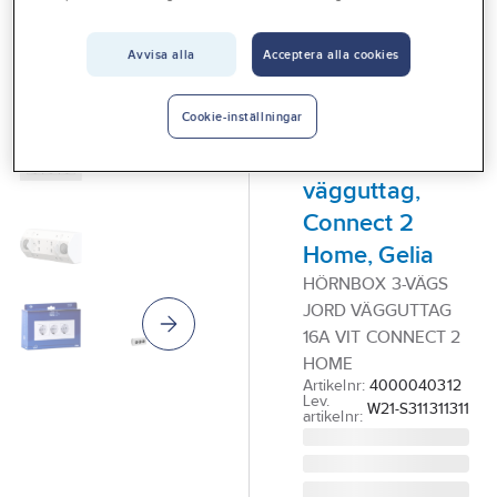
Vårt erbjudande
GELIA - CONNECT 2
Avvisa alla
Acceptera alla cookies
Interiör
HOME
Hörnbox,
Handla hos oss
Cookie-inställningar
komplett,
Guider & inspiration
jordat
Vanliga frågor
vägguttag,
Connect 2
Home, Gelia
HÖRNBOX 3-VÄGS
JORD VÄGGUTTAG
16A VIT CONNECT 2
HOME
Artikelnr:
4000040312
Lev.
W21-S311311311
artikelnr: