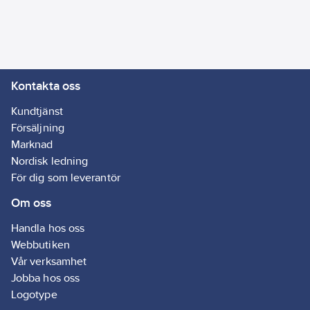
för ljusstyrning.
Användarvänliga
produkter som är
enkla att installera. 5
års garanti.
Kontakta oss
Artikelnr:
4000040312
Lev.
Kundtjänst
W21-S311311311
artikelnr:
Försäljning
Ean
Marknad
7318270046479
artikelnr:
Nordisk ledning
Materialklass
GA82
För dig som leverantör
Om oss
Handla hos oss
Webbutiken
Vår verksamhet
Jobba hos oss
Logotype