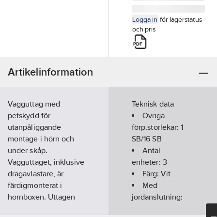
Logga in
för lagerstatus
och pris
Artikelinformation
Vägguttag med
Teknisk data
petskydd för
Övriga
utanpåliggande
förp.storlekar:
1
montage i hörn och
SB/16 SB
under skåp.
Antal
Vägguttaget, inklusive
enheter:
3
dragavlastare, är
Färg:
Vit
färdigmonterat i
Med
hörnboxen. Uttagen
jordanslutning:
har uttagshålen
Ja