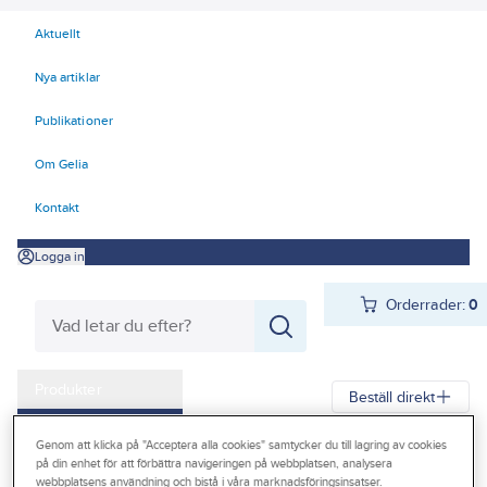
Aktuellt
Nya artiklar
Publikationer
Om Gelia
Kontakt
Logga in
Orderrader:
0
Produkter
Beställ direkt
Kampanjer
Genom att klicka på "Acceptera alla cookies" samtycker du till lagring av cookies
Gelia
Produkter
Gelia El
Installationsmateriel
Vägguttag
på din enhet för att förbättra navigeringen på webbplatsen, analysera
Outlet
webbplatsens användning och bistå i våra marknadsföringsinsatser.
Utanpåliggande