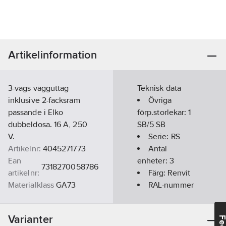
Artikelinformation
3-vägs vägguttag
Teknisk data
inklusive 2-facksram
Övriga
passande i Elko
förp.storlekar:
1
dubbeldosa. 16 A, 250
SB/5 SB
V.
Serie:
RS
Artikelnr:
4045271773
Antal
Ean
enheter:
3
7318270058786
artikelnr:
Färg:
Renvit
Materialklass
GA73
RAL-nummer
(liknande):
9003
Varianter
Typ av yta: