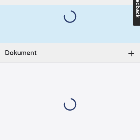
Feedba
Blank
Med
jordanslutning:
Ja
Monteringsmetod:
Infällt montage
Dokument
Lämplig för
kapslingsklass
(IP):
IP20
Märkström:
16
A
Märkspänning:
250
V
Enhetens
djup:
41
mm
Enhetens
höjd:
76
mm