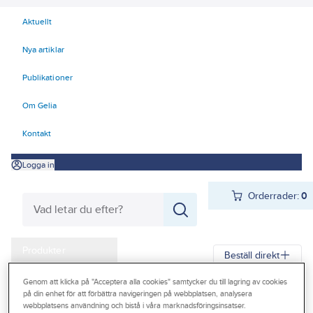
Aktuellt
Nya artiklar
Publikationer
Om Gelia
Kontakt
Logga in
Orderrader:
0
Produkter
Beställ direkt
Kampanjer
Genom att klicka på "Acceptera alla cookies" samtycker du till lagring av cookies
Gelia
Produkter
Gelia El
Installationsmateriel
Vägguttag
Infällt
på din enhet för att förbättra navigeringen på webbplatsen, analysera
Outlet
webbplatsens användning och bistå i våra marknadsföringsinsatser.