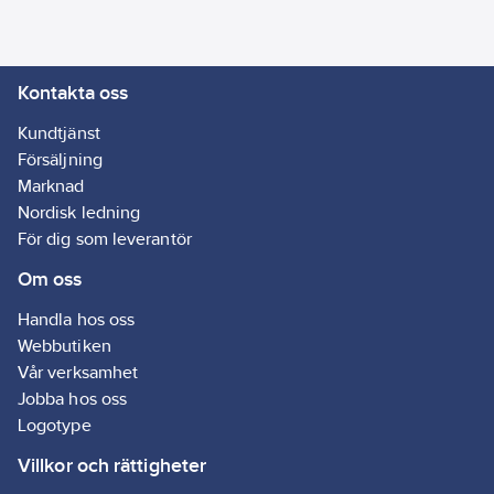
Enhetens
bredd:
142
mm
Typ av
Kontakta oss
fastsättning:
Montering med
Kundtjänst
skruv
Försäljning
Typ av
Marknad
anslutning:
Nordisk ledning
Insticksklämma
För dig som leverantör
(snabbklämma)
Om oss
Handla hos oss
Webbutiken
Vår verksamhet
Jobba hos oss
Logotype
Villkor och rättigheter