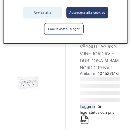
Vårt erbjudande
ELKO RS
Vägguttag,
Avvisa alla
Acceptera alla cookies
Interiör
infällt, jordat
Handla hos oss
inklusive ram,
Cookie-inställningar
Guider & inspiration
Elko RS
VÄGGUTTAG RS 3-
Vanliga frågor
V INF JORD RV F
DUB DOSA M RAM
NORDIC RENVIT
Artikelnr:
4045271773
Logga in
för
lagerstatus och pris