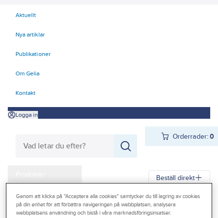
Aktuellt
Nya artiklar
Publikationer
Om Gelia
Kontakt
Logga in
Orderrader:
0
Produkter
Beställ direkt
Kampanjer
Genom att klicka på "Acceptera alla cookies" samtycker du till lagring av cookies
Gelia
Produkter
Gelia El
Installationsmateriel
Vägguttag
Infällt
på din enhet för att förbättra navigeringen på webbplatsen, analysera
Outlet
webbplatsens användning och bistå i våra marknadsföringsinsatser.