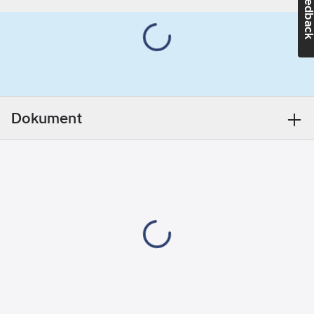
Feedba
Typ av yta:
Blank
Med
jordanslutning:
Nej
Monteringsmetod:
Dokument
Infällt montage
Lämplig för
kapslingsklass
(IP):
IP20
Märkström:
16
A
Märkspänning:
250
V
Enhetens
djup:
43
mm
Enhetens