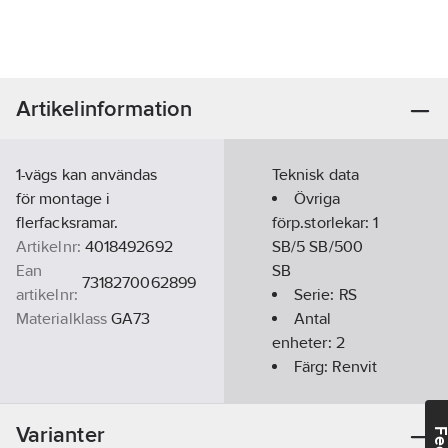
Artikelinformation
1-vägs kan användas
Teknisk data
för montage i
Övriga
flerfacksramar.
förp.storlekar:
1
Artikelnr:
4018492692
SB/5 SB/500
Ean
SB
7318270062899
artikelnr:
Serie:
RS
Materialklass
GA73
Antal
enheter:
2
Färg:
Renvit
RAL-nummer
(liknande):
Varianter
9003