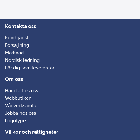
höjd:
104
mm
Enhetens
bredd:
84
mm
Kontakta oss
Typ av
fastsättning:
Kundtjänst
Montering med
Försäljning
skruv
Marknad
Typ av
Nordisk ledning
anslutning:
För dig som leverantör
Skruvklämma
Om oss
Handla hos oss
Webbutiken
Vår verksamhet
Jobba hos oss
Logotype
Villkor och rättigheter