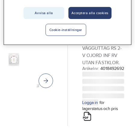
Vårt erbjudande
ELKO RS
Vägguttag,
Avvisa alla
Acceptera alla cookies
Interiör
infällt,
Handla hos oss
ojordat, Elko
Cookie-inställningar
Guider & inspiration
RS
VÄGGUTTAG RS 2-
Vanliga frågor
V OJORD INF RV
UTAN FÄSTKLOR.
Artikelnr:
4018492692
Logga in
för
lagerstatus och pris