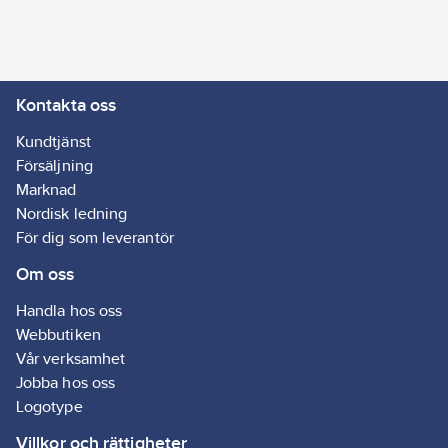
fastsättning:
Montering med
klo och skruv
RAL-nummer
Kontakta oss
(liknande):
9005
Kundtjänst
Typ av yta:
Försäljning
Matt
Marknad
Typ av
Nordisk ledning
anslutning:
För dig som leverantör
Skruvklämma
Om oss
Artikelnummer
Handla hos oss
leverantör:
Webbutiken
1821419
Vår verksamhet
Jobba hos oss
Logotype
Villkor och rättigheter