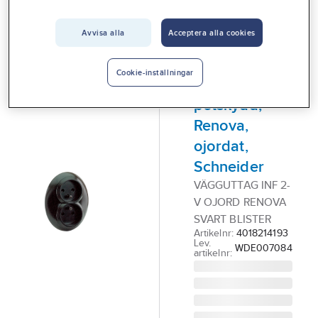
Vårt erbjudande
SCHNEIDER
ELECTRIC
Avvisa alla
Acceptera alla cookies
Interiör
Vägguttag,
infällt, 2-vägs
Handla hos oss
Cookie-inställningar
med
Guider & inspiration
petskydd,
Vanliga frågor
Renova,
ojordat,
Schneider
VÄGGUTTAG INF 2-
V OJORD RENOVA
SVART BLISTER
Artikelnr:
4018214193
Lev.
WDE007084
artikelnr: