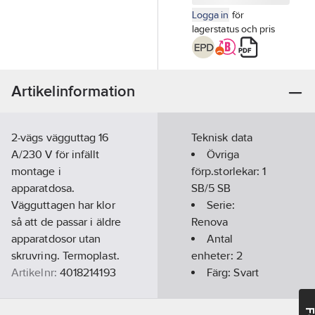
Logga in
för
lagerstatus och pris
Artikelinformation
2-vägs vägguttag 16
Teknisk data
A/230 V för infällt
Övriga
montage i
förp.storlekar:
1
apparatdosa.
SB/5 SB
Vägguttagen har klor
Serie:
så att de passar i äldre
Renova
apparatdosor utan
Antal
skruvring. Termoplast.
enheter:
2
Artikelnr:
4018214193
Färg:
Svart
Lev.
Med
WDE007084
artikelnr:
jordanslutning: