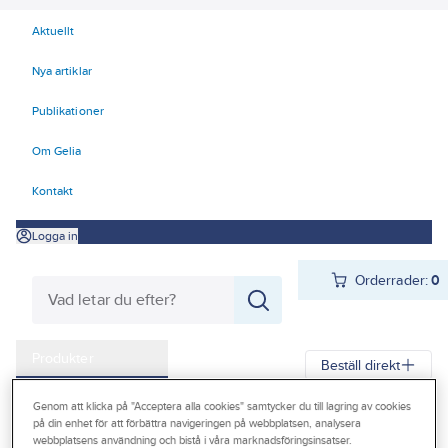
Aktuellt
Nya artiklar
Publikationer
Om Gelia
Kontakt
Logga in
Orderrader:
0
Produkter
Beställ direkt
Kampanjer
Genom att klicka på "Acceptera alla cookies" samtycker du till lagring av cookies
Gelia
Produkter
Gelia El
Installationsmateriel
Vägguttag
Infällt
på din enhet för att förbättra navigeringen på webbplatsen, analysera
Outlet
webbplatsens användning och bistå i våra marknadsföringsinsatser.