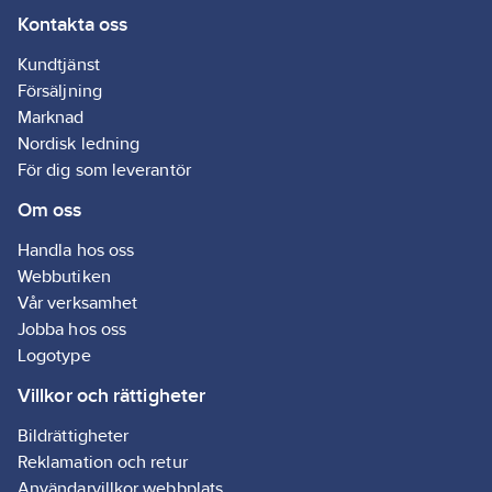
Kontakta oss
bredd:
84
mm
Med
Kundtjänst
gångjärnslock:
Försäljning
Ja
Marknad
Typ av
Nordisk ledning
fastsättning:
För dig som leverantör
Montering med
Om oss
skruv
Handla hos oss
Artikelnummer
Webbutiken
leverantör:
Vår verksamhet
1841439
Jobba hos oss
Typ av
Logotype
anslutning:
Villkor och rättigheter
Skruvklämma
Bildrättigheter
Reklamation och retur
Användarvillkor webbplats