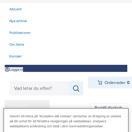
Aktuellt
Nya artiklar
Publikationer
Om Gelia
Kontakt
Logga in
Orderrader:
0
Produkter
Beställ direkt
Kampanjer
Genom att klicka på "Acceptera alla cookies" samtycker du till lagring av cookies
på din enhet för att förbättra navigeringen på webbplatsen, analysera
Gelia
Produkter
Gelia El
Installationsmateriel
Vägguttag
Infällt
webbplatsens användning och bistå i våra marknadsföringsinsatser.
Outlet