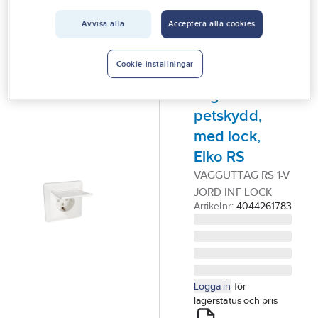
Vårt erbjudande
ELKO RS
Avvisa alla
Acceptera alla cookies
Vägguttag,
Interiör
infällda,
Handla hos oss
Cookie-inställningar
jordade, 1-
Guider & inspiration
vägs med
petskydd,
Vanliga frågor
med lock,
Elko RS
VÄGGUTTAG RS 1-V
JORD INF LOCK
Artikelnr:
4044261783
Logga in
för
lagerstatus och pris