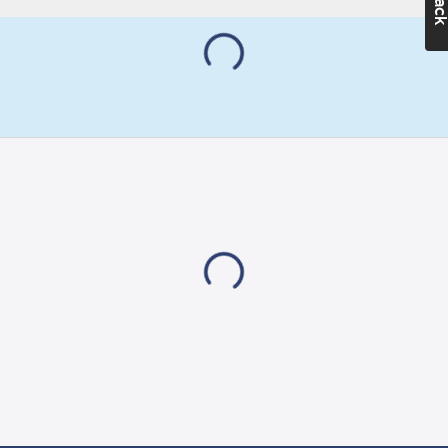
Med
jordanslutning:
Ja
Monteringsmetod:
Infällt montage
Lämplig för
kapslingsklass
(IP):
IP20
Märkström:
16
A
Märkspänning:
250
V
Enhetens
djup:
42
mm
Enhetens
höjd:
84
mm
Enhetens