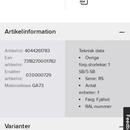
Artikelinformation
Artikelnr:
4044261783
Teknisk data
Ean
Övriga
7318270001782
artikelnr:
förp.storlekar:
1
Ersätter
SB/5 SB
07.0000729
artikelnr:
Serie:
RS
Materialklass
GA73
Antal
enheter:
1
Färg:
Fjällvit
RAL-nummer
(liknande):
9010
Feedba
Typ av yta:
Varianter
Blank