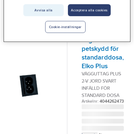
Vårt erbjudande
ELKO PLUS
Avvisa alla
Acceptera alla cookies
Vägguttag,
Interiör
infällda,
Handla hos oss
Cookie-inställningar
jordade, 2-
Guider & inspiration
vägs med
petskydd för
Vanliga frågor
standarddosa,
Elko Plus
VÄGGUTTAG PLUS
2-V JORD SVART
INFÄLLD FÖR
STANDARD DOSA
Artikelnr:
4044262473