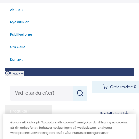
Aktuellt
Nya artiklar
Publikationer
Om Gelia
Kontakt
Logga in
Orderrader:
0
Produkter
Beställ direkt
Kampanjer
Genom att klicka på "Acceptera alla cookies" samtycker du till lagring av cookies
på din enhet för att förbättra navigeringen på webbplatsen, analysera
Gelia
Produkter
Gelia El
Installationsmateriel
Vägguttag
Infällt
Outlet
webbplatsens användning och bistå i våra marknadsföringsinsatser.