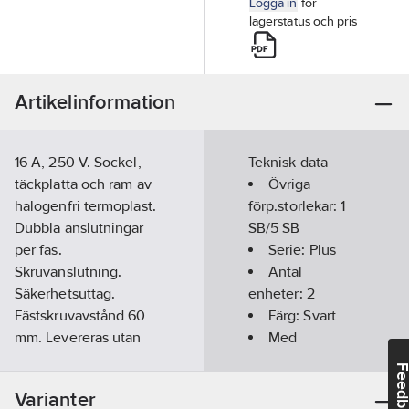
Logga in
för
lagerstatus och pris
Artikelinformation
16 A, 250 V. Sockel,
Teknisk data
täckplatta och ram av
Övriga
halogenfri termoplast.
förp.storlekar:
1
Dubbla anslutningar
SB/5 SB
per fas.
Serie:
Plus
Skruvanslutning.
Antal
Säkerhetsuttag.
enheter:
2
Fästskruvavstånd 60
Färg:
Svart
mm. Levereras utan
Med
fästklor. Montagedjup
jordanslutning:
Feedba
31 mm.
Ja
Varianter
Artikelnr:
4044262473