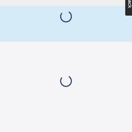
Ean
Monteringsmetod:
7318270002833
artikelnr:
Infällt montage
Materialklass
GA74
Märkström:
16
A
Märkspänning:
250
V
RAL-nummer
(liknande):
9005
Typ av yta:
Matt