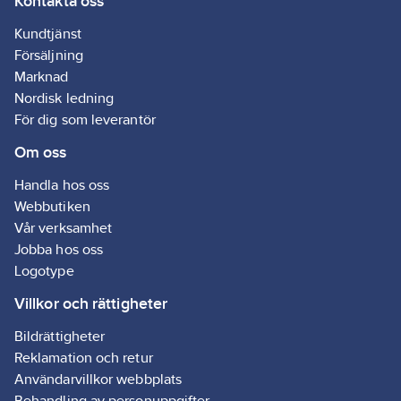
Kontakta oss
rekommenderas,
hylsa. Justeras
undersänk huvudet ca
0-23 mm.
Kundtjänst
2 mm. Dimensionering
Försäljning
Ca 30 st/m2. CE-
märkning: EN 14592.
Marknad
Nordisk ledning
För dig som leverantör
Om oss
Handla hos oss
Webbutiken
Vår verksamhet
Jobba hos oss
Logotype
Villkor och rättigheter
Bildrättigheter
Reklamation och retur
Användarvillkor webbplats
Behandling av personuppgifter