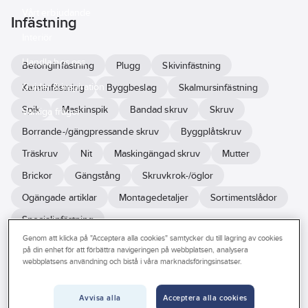
Vårt erbjudande
Infästning
Interiör
Handla hos oss
Betonginfästning
Plugg
Skivinfästning
Guider & inspiration
Karminfästning
Byggbeslag
Skalmursinfästning
Spik
Maskinspik
Bandad skruv
Skruv
Vanliga frågor
Borrande-/gängpressande skruv
Byggplåtskruv
Träskruv
Nit
Maskingängad skruv
Mutter
Brickor
Gängstång
Skruvkrok-/öglor
Ogängade artiklar
Montagedetaljer
Sortimentslådor
Specialinfästning
Genom att klicka på "Acceptera alla cookies" samtycker du till lagring av cookies
på din enhet för att förbättra navigeringen på webbplatsen, analysera
Se
webbplatsens användning och bistå i våra marknadsföringsinsatser.
alla
Varumärke
Lagerförd
Produkter (1249)
filter
Avvisa alla
Acceptera alla cookies
BASTA