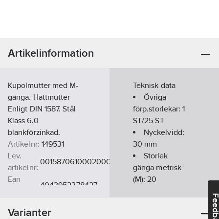
Artikelinformation
Kupolmutter med M-
Teknisk data
gänga. Hattmutter
Övriga
Enligt DIN 1587. Stål
förp.storlekar:
1
Klass 6.0
ST/25 ST
blankförzinkad.
Nyckelvidd:
Artikelnr:
149531
30
mm
Lev.
Storlek
001587061000200000
artikelnr:
gänga metrisk
Ean
(M):
20
4043952378427
artikelnr:
Höjd:
34
mm
Feedba
Materialklass
TD530B
Norm:
DIN
Varianter
1587