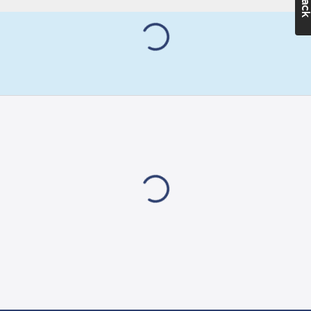
Materialkvalitet:
Stål (6)
Ytbehandling:
Blankförzinkad
Beteckning:
MHM