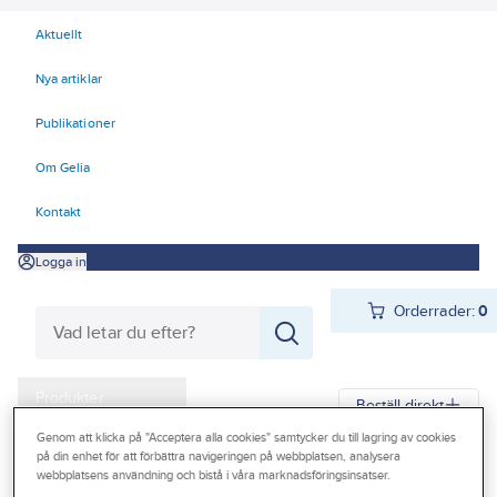
Aktuellt
Nya artiklar
Publikationer
Om Gelia
Kontakt
Logga in
Orderrader:
0
Produkter
Beställ direkt
Kampanjer
Genom att klicka på "Acceptera alla cookies" samtycker du till lagring av cookies
på din enhet för att förbättra navigeringen på webbplatsen, analysera
Gelia
Produkter
Infästning
Mutter
Mutter blankförzinkad
webbplatsens användning och bistå i våra marknadsföringsinsatser.
Outlet