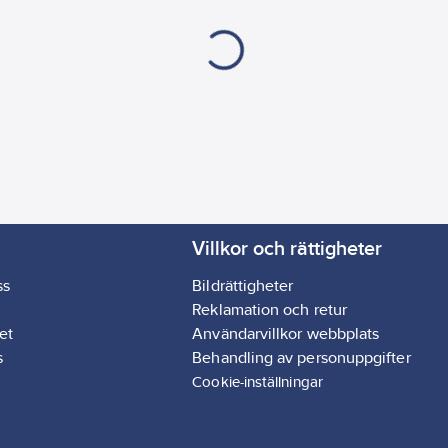
Villkor och rättigheter
ss
Bildrättigheter
Reklamation och retur
et
Användarvillkor webbplats
s
Behandling av personuppgifter
Cookie-inställningar