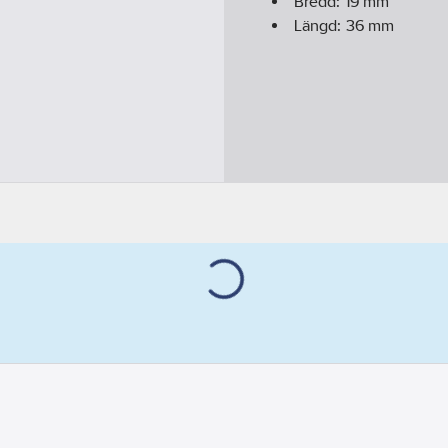
Bredd:
19
mm
Längd:
36
mm