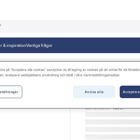
r & inspiration
Vanliga frågor
cka på "Acceptera alla cookies" samtycker du till lagring av cookies på din enhet för att förbätt
en, analysera webbplatsens användning och bistå i våra marknadsföringsinsatser.
HABO
Tavelkrok för b
Avvisa alla
Acceptera
ställningar
TAVELKROK HABO 613 P
Artikelnr:
274598
Lev. artikelnr:
48991