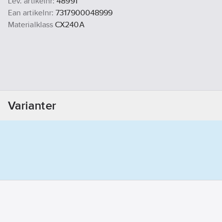
Lev. artikelnr:
48991
Ean artikelnr:
7317900048999
Materialklass
CX240A
Varianter