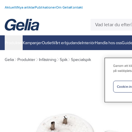
Aktuellt
Nya artiklar
Publikationer
Om Gelia
Kontakt
Produkter
Kampanjer
Outlet
Vårt erbjudande
Interiör
Handla hos oss
Guide
Gelia
Produkter
Infästning
Spik
Specialspik
Genom att kli
på webbplats
Cookie-in