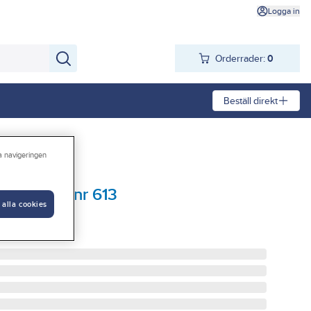
Logga in
Orderrader:
0
Beställ direkt
ra navigeringen
etongvägg nr 613
 alla cookies
LAST SB3