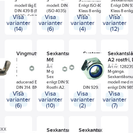
Sexkantmutter
Sexkantsmutter, låg
Sexkantmutter
Sexkantmut
modell låg Enligt
modell. DIN 439B
Enligt ISO 4032. Stål
Enligt DIN 9
DIN 439 B (ISO
(ISO 4035)
Klass 8 enligt ISO
Klass 8 enli
Visa
4035). Stål Klass 4.0
Visa
Visa
898-2
Visa
267-4
blankförzinkad.
varianter
varianter
varianter
varianter
(14)
(6)
(4)
(12)
Vingmutter
Sexkantsmutter
Svetsmutter
Sexkantsl
MVM
M6M A2 rostfri
SV6M A2
A2 rostfri,
blankförzinkad
DIN 934
rostfri DIN
985
Art nr:
106247
Art nr:
160332
Art nr:
300146
Art nr:
12823
DIN 314
M-gänga.
M-gänga.
929
M-gänga.
M-gänga.
Vingmutter
Sexkantmutter
Svetsmutter
Sexkantlåsmut
aducerad Enligt
enligt DIN 934.
sexkant enligt
modell med n
DIN 314. BN 213.
Rostfri A2.
DIN 929.
enligt DIN 985
Visa
Stål
Visa
Visa
A2
Visa
blankförzinkad.
varianter
varianter
varianter
varianter
(6)
(10)
(2)
(7)
Sexkantsmutter
Sexkantsmutter
IXX
FIXX