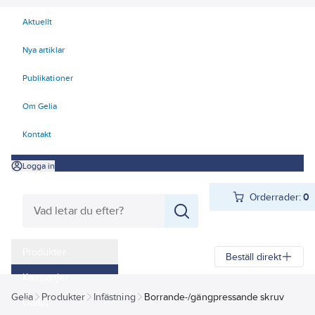
Aktuellt
Nya artiklar
Publikationer
Om Gelia
Kontakt
Logga in
Orderrader:
0
Produkter
Beställ direkt
Kampanjer
Gelia
Produkter
Infästning
Borrande-/gängpressande skruv
Outlet