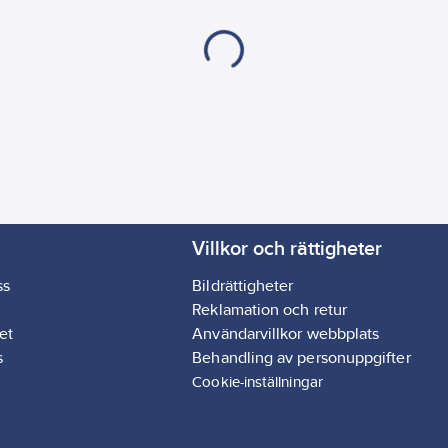
Villkor och rättigheter
ss
Bildrättigheter
Reklamation och retur
et
Användarvillkor webbplats
s
Behandling av personuppgifter
Cookie-inställningar