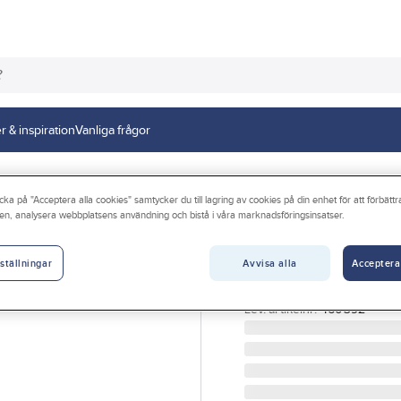
r & inspiration
Vanliga frågor
cka på "Acceptera alla cookies" samtycker du till lagring av cookies på din enhet för att förbätt
en, analysera webbplatsens användning och bistå i våra marknadsföringsinsatser.
EJOT
Blindnitmutter H
Avvisa alla
Acceptera
ställningar
BLINDNITMUTTER STÅL
Artikelnr:
313073
Lev. artikelnr:
460392