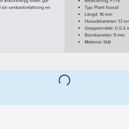
r kraftverktyg vilket gör
Beteckning:
FTTE
d sin sexkantinfattning en
Typ:
Plant huvud
Längd:
16
mm
Huvuddiameter:
13
m
Greppområde:
0.5-3
Borrdiameter:
9
mm
Material:
Stål
Storlek gänga metrisk