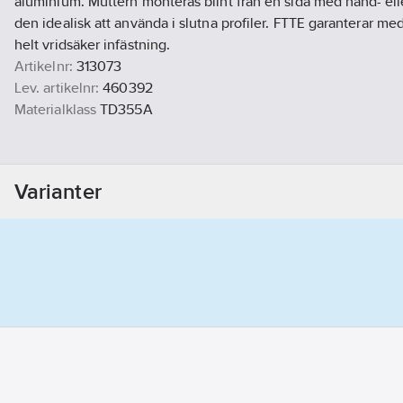
aluminium. Muttern monteras blint från en sida med hand- elle
den idealisk att använda i slutna profiler. FTTE garanterar me
helt vridsäker infästning.
Artikelnr:
313073
Lev. artikelnr:
460392
Materialklass
TD355A
Varianter