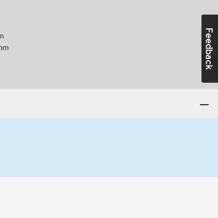
Feedback
m
mm
 (M):
6