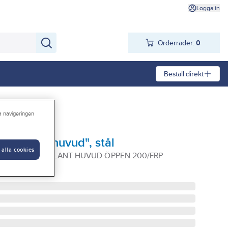
Logga in
Orderrader:
0
Beställ direkt
ra navigeringen
EX "plant huvud", stål
 alla cookies
 SEXKANT M6 PLANT HUVUD ÖPPEN 200/FRP