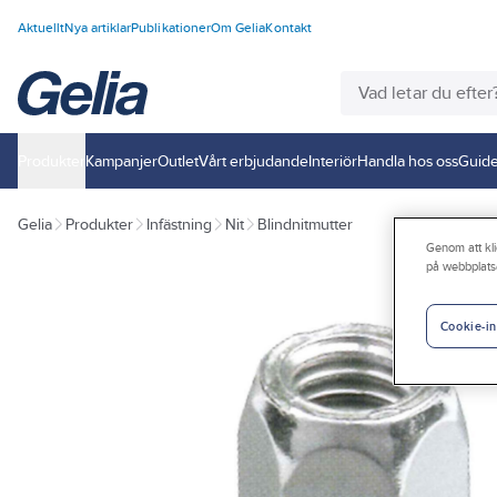
Aktuellt
Nya artiklar
Publikationer
Om Gelia
Kontakt
Produkter
Kampanjer
Outlet
Vårt erbjudande
Interiör
Handla hos oss
Guide
Gelia
Produkter
Infästning
Nit
Blindnitmutter
Genom att kli
på webbplats
Cookie-in