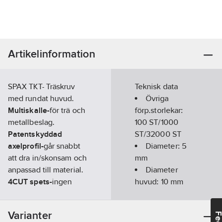
Artikelinformation
SPAX TKT- Träskruv
Teknisk data
med rundat huvud.
Övriga
Multiskalle-
för trä och
förp.storlekar:
metallbeslag.
100 ST/1000
Patentskyddad
ST/32000 ST
axelprofil-
går snabbt
Diameter:
5
att dra in/skonsam och
mm
anpassad till material.
Diameter
4CUT spets-
ingen
huvud:
10
mm
splitterbildning, inte
Längd:
80
ens vid korta avstånd
mm
Varianter
till kanten/kräver