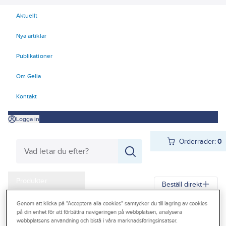
Aktuellt
Nya artiklar
Publikationer
Om Gelia
Kontakt
Logga in
Orderrader:
0
Produkter
Beställ direkt
Kampanjer
Genom att klicka på "Acceptera alla cookies" samtycker du till lagring av cookies
Gelia
Produkter
Infästning
Träskruv
Träskruv SPAX
på din enhet för att förbättra navigeringen på webbplatsen, analysera
Outlet
webbplatsens användning och bistå i våra marknadsföringsinsatser.