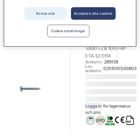
Vårt erbjudande
SPAX
Träskruv TKT
Avvisa alla
Acceptera alla cookies
Interiör
SPAX,
Handla hos oss
blankförzinkad
Cookie-inställningar
Guider & inspiration
TRÄSKRUV TKT SPAX
5X80 FZB 100/FRP
Vanliga frågor
ETA-12/0114
Artikelnr:
289138
Lev.
0201010500803
artikelnr:
Logga in
för lagerstatus
och pris