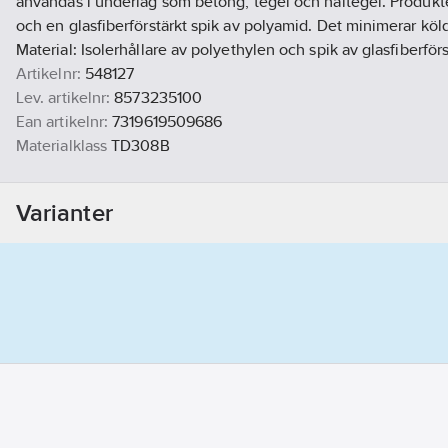
användas i underlag som betong, tegel och håltegel. Produk
och en glasfiberförstärkt spik av polyamid. Det minimerar kö
Material: Isolerhållare av polyethylen och spik av glasfiberför
Artikelnr:
548127
Lev. artikelnr:
8573235100
Ean artikelnr:
7319619509686
Materialklass
TD308B
Varianter