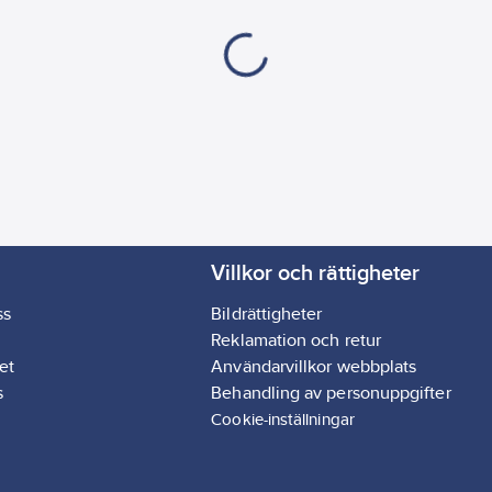
Villkor och rättigheter
ss
Bildrättigheter
Reklamation och retur
et
Användarvillkor webbplats
s
Behandling av personuppgifter
Cookie-inställningar