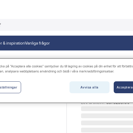
r & inspiration
Vanliga frågor
cka på "Acceptera alla cookies" samtycker du till lagring av cookies på din enhet för att förbätt
en, analysera webbplatsens användning och bistå i våra marknadsföringsinsatser.
EJOT
Isoleringshålla
Avvisa alla
Acceptera
ställningar
ISOLERHÅLLARE H3 235 
Artikelnr:
548127
Lev. artikelnr:
8573235100