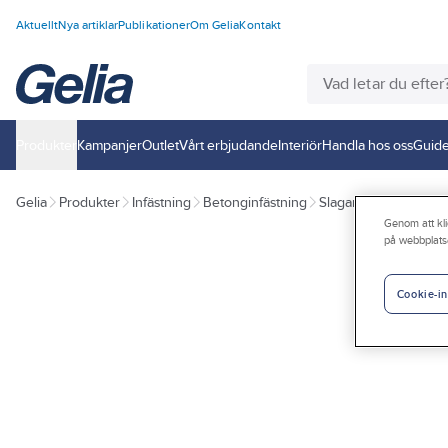
Aktuellt
Nya artiklar
Publikationer
Om Gelia
Kontakt
Produkter
Kampanjer
Outlet
Vårt erbjudande
Interiör
Handla hos oss
Guide
Gelia
Produkter
Infästning
Betonginfästning
Slagankare
Genom att kli
på webbplats
Cookie-in