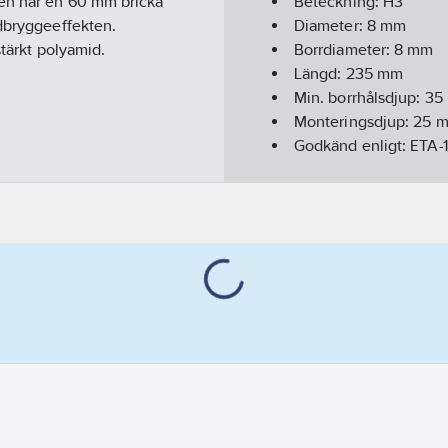
ten har en 60 mm bricka
Beteckning:
H3
ldbryggeeffekten.
Diameter:
8
mm
stärkt polyamid.
Borrdiameter:
8
mm
Längd:
235
mm
Min. borrhålsdjup:
35
Monteringsdjup:
25
m
Godkänd enligt:
ETA-