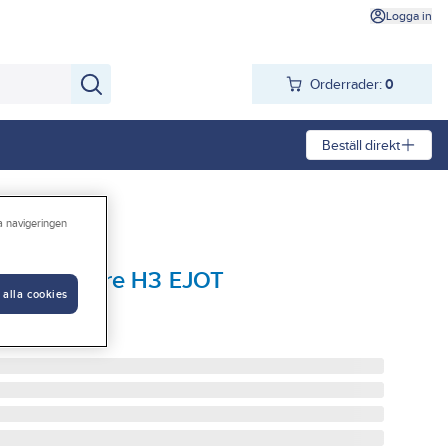
Logga in
Orderrader:
0
Beställ direkt
ra navigeringen
re/Slagankare H3 EJOT
 alla cookies
100/FP