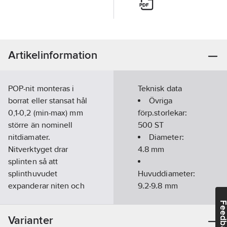
Artikelinformation
POP-nit monteras i
Teknisk data
borrat eller stansat hål
Övriga
0,1-0,2 (min-max) mm
förp.storlekar:
större än nominell
500 ST
nitdiamater.
Diameter:
Nitverktyget drar
4.8
mm
splinten så att
splinthuvudet
Huvuddiameter:
expanderar niten och
9.2-9.8
mm
pressar ihop
Feedba
förbandet. Vid en
Klämområde:
Varianter
bestämd
4.8-6.4
mm