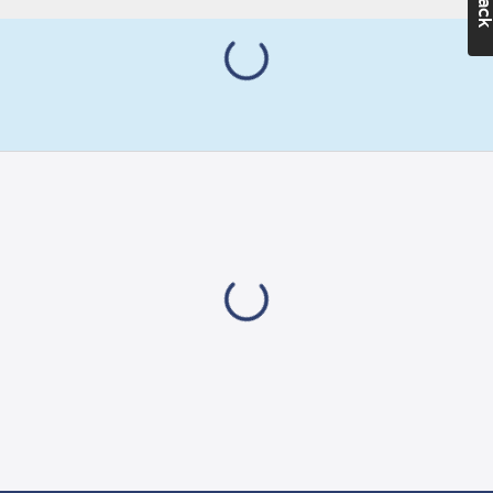
dragspänning går
Huvud:
splinten av vid en
Kullrigt
brottanvisning.
Längd:
11
Nitningen är klar
mm
enkelt och snabbt.
Material
POP-nit med kullrigt
splint:
Stål
huvud och splint av
Material
stål. Standard POP-nit
hylsa:
med ett stort
Aluminium
greppområde och
flera olika
dimensioner. Vid POP-
nitning sitter
splinthuvudet fast och
tätar mot partiklar och
smuts.
TAPD = 3,5%
Magnesiumlegering
(AIMg 3,5). För