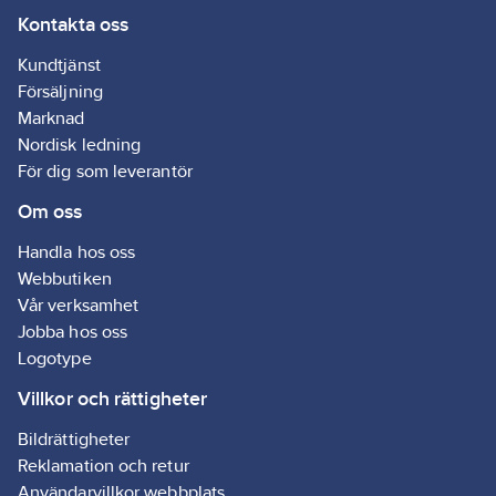
Kontakta oss
generell användning.
AD = 5,0 %
Kundtjänst
Magnesiumlegering
Försäljning
(AIMg 5,0). Hårdare
Marknad
aluminium lämplig för
Nordisk ledning
applikationer som
För dig som leverantör
kräver högre skjuv-
Om oss
och draghållfasthet.
Artikelnr:
129962
Handla hos oss
Lev. artikelnr:
88018
Webbutiken
Ean
7315238801804
Vår verksamhet
artikelnr:
Jobba hos oss
Materialklass
TD350B
Logotype
Villkor och rättigheter
Bildrättigheter
Reklamation och retur
Användarvillkor webbplats