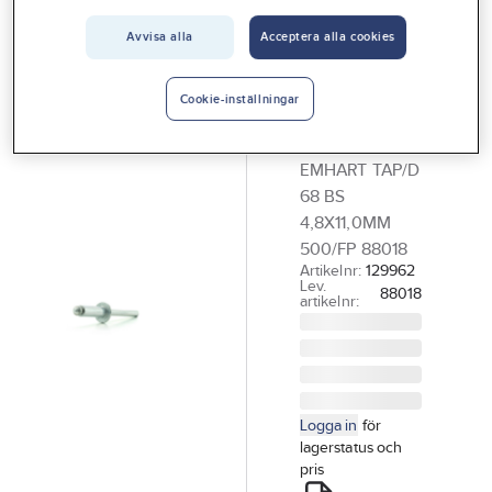
Vårt erbjudande
POP®
Avvisa alla
Acceptera alla cookies
POP-nit
Interiör
standard,
Handla hos oss
Cookie-inställningar
aluminium
Guider & inspiration
POPNIT
EMHART TAP/D
Vanliga frågor
68 BS
4,8X11,0MM
500/FP 88018
Artikelnr:
129962
Lev.
88018
artikelnr:
Logga in
för
lagerstatus och
pris