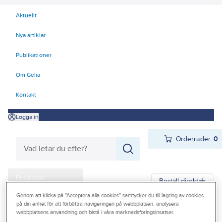
Aktuellt
Nya artiklar
Publikationer
Om Gelia
Kontakt
Logga in
Orderrader:
0
Produkter
Beställ direkt
Kampanjer
Genom att klicka på "Acceptera alla cookies" samtycker du till lagring av cookies
på din enhet för att förbättra navigeringen på webbplatsen, analysera
Gelia
Produkter
Infästning
Nit
Blindnit
webbplatsens användning och bistå i våra marknadsföringsinsatser.
Outlet