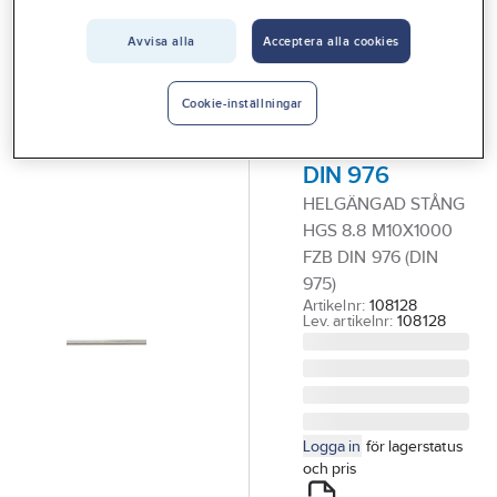
Vårt erbjudande
Avvisa alla
Acceptera alla cookies
FIXX
Interiör
Helgängad
Handla hos oss
stång HGS 8.8
Cookie-inställningar
blankförzinkad,
Guider & inspiration
DIN 976
Vanliga frågor
HELGÄNGAD STÅNG
HGS 8.8 M10X1000
FZB DIN 976 (DIN
975)
Artikelnr:
108128
Lev. artikelnr:
108128
Logga in
för lagerstatus
och pris