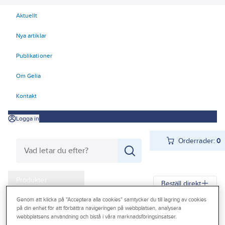
Aktuellt
Nya artiklar
Publikationer
Om Gelia
Kontakt
Logga in
Orderrader:
0
Produkter
Beställ direkt
Kampanjer
Genom att klicka på "Acceptera alla cookies" samtycker du till lagring av cookies
på din enhet för att förbättra navigeringen på webbplatsen, analysera
Gelia
Produkter
Infästning
Gängstång
Outlet
webbplatsens användning och bistå i våra marknadsföringsinsatser.
Gängstång blankförzinkad