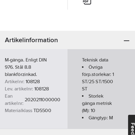
Artikelinformation
M-gänga. Enligt DIN
Teknisk data
976. Stål 8.8
Övriga
blankförzinkad.
förp.storlekar:
1
Artikelnr:
108128
ST/25 ST/1500
Lev. artikelnr:
108128
ST
Ean
Storlek
2020211000000
artikelnr:
gänga metrisk
Materialklass
TD5500
(M):
10
Gängtyp:
M
(metrisk)
Feedba
Längd:
1000