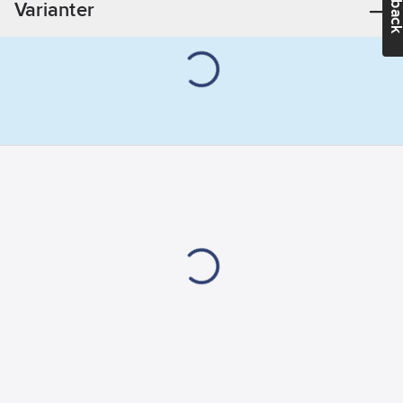
Varianter
mm
Material:
Stål
Materialkvalitet:
Stål (8.8)
Ytbehandling:
Elförzinkat
Norm:
DIN
976
Beteckning:
HGS