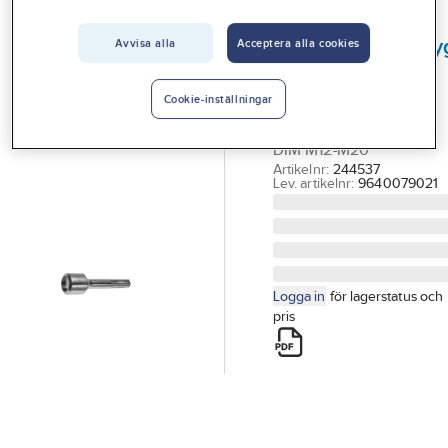
Vårt erbjudande
SORMAT
Monteringsverkty
Avvisa alla
Acceptera alla cookies
Interiör
SK-A Sormat
Handla hos oss
MONTERINGSVERKTYG
Cookie-inställningar
SORMAT S-KA 12-20 F
Guider & inspiration
DIM M12-M20
Vanliga frågor
Artikelnr:
244537
Lev. artikelnr:
9640079021
Logga in
för lagerstatus och
pris