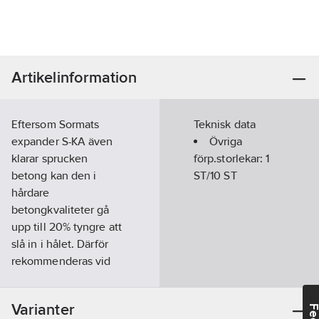
Artikelinformation
Eftersom Sormats
Teknisk data
expander S-KA även
Övriga
klarar sprucken
förp.storlekar:
1
betong kan den i
ST/10 ST
hårdare
betongkvaliteter gå
upp till 20% tyngre att
slå in i hålet. Därför
rekommenderas vid
montage i tak och
trånga utrymmen
Varianter
monteringsverktygen