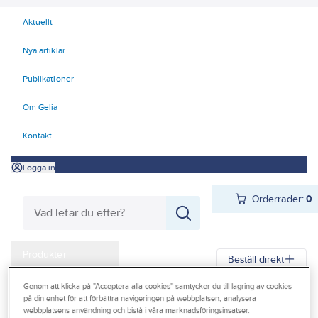
Aktuellt
Nya artiklar
Publikationer
Om Gelia
Kontakt
Logga in
Orderrader:
0
Produkter
Beställ direkt
Kampanjer
Genom att klicka på "Acceptera alla cookies" samtycker du till lagring av cookies
Gelia
Produkter
Infästning
Betonginfästning
Expanderskruv
på din enhet för att förbättra navigeringen på webbplatsen, analysera
Outlet
webbplatsens användning och bistå i våra marknadsföringsinsatser.