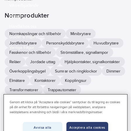
Vårt erbjudande
Normprodukter
Interiör
Handla hos oss
Normkapslingar och tillbehör
Minibrytare
Guider & inspiration
Jordfelsbrytare
Personskyddsbrytare
Huvudbrytare
Vanliga frågor
Fasskenor och tillbehör
Strömställare, signallampor
Reläer
Jordade uttag
Hjälpkontakter, signalkontakter
Överkopplingsbygel
Sumrar och ringklockor
Dimmer
Elmätare
Kontaktorer
Kopplingsur
Transformatorer
Trappautomater
Överspänningsskydd
Genom att klicka på "Acceptera alla cookies" samtycker du till lagring av cookies
på din enhet för att förbättra navigeringen på webbplatsen, analysera
webbplatsens användning och bistå i våra marknadsföringsinsatser.
Se
alla
Varumärke
Lagerförd
Produkter (109)
filter
Avvisa alla
Acceptera alla cookies