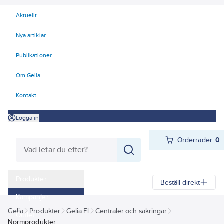
Aktuellt
Nya artiklar
Publikationer
Om Gelia
Kontakt
Logga in
Orderrader:
0
Produkter
Beställ direkt
Kampanjer
Gelia
Produkter
Gelia El
Centraler och säkringar
Outlet
Normprodukter