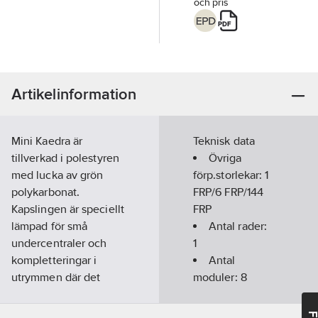
och pris
Artikelinformation
Mini Kaedra är
Teknisk data
tillverkad i polestyren
Övriga
med lucka av grön
förp.storlekar:
1
polykarbonat.
FRP/6 FRP/144
Kapslingen är speciellt
FRP
lämpad för små
Antal rader:
undercentraler och
1
kompletteringar i
Antal
utrymmen där det
moduler:
8
krävs en hög
kapslingsklass.
Monteringsmetod: