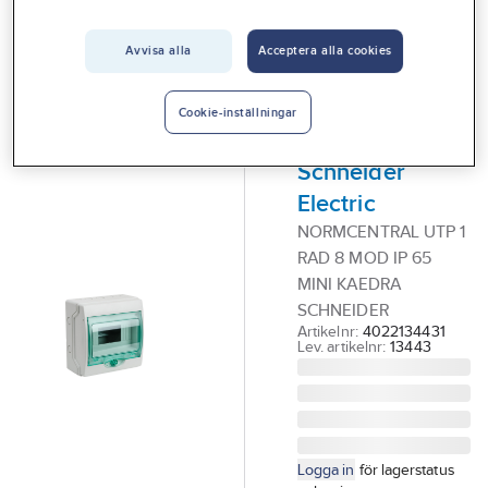
Vårt erbjudande
Avvisa alla
Acceptera alla cookies
SCHNEIDER ELECTRIC
Interiör
Normkapsling,
Handla hos oss
utanpåliggande,
Cookie-inställningar
Mini Kaedra,
Guider & inspiration
Schneider
Vanliga frågor
Electric
NORMCENTRAL UTP 1
RAD 8 MOD IP 65
MINI KAEDRA
SCHNEIDER
Artikelnr:
4022134431
Lev. artikelnr:
13443
Logga in
för lagerstatus