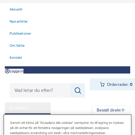
Aktuellt
Nya artiklar
Publikationer
Om Gelia
Kontakt
Logga in
Orderrader:
0
Produkter
Beställ direkt
Kampanjer
Genom att klicka på "Acceptera alla cookies" samtycker du till lagring av cookies
Gelia
Produkter
Gelia El
Centraler och säkringar
på din enhet för att förbättra navigeringen på webbplatsen, analysera
Outlet
webbplatsens användning och bistå i våra marknadsföringsinsatser.
Normprodukter
Normkapslingar och tillbehör
Normkapslingar