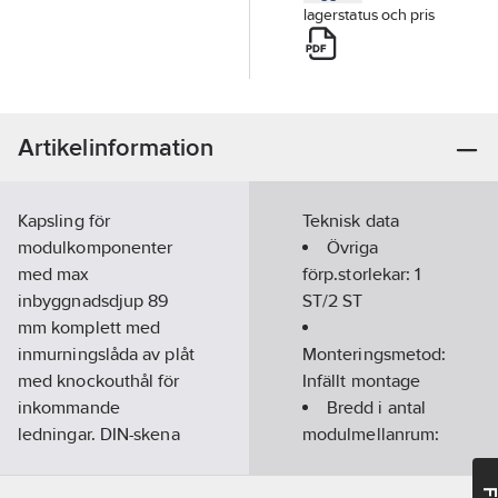
lagerstatus och pris
Artikelinformation
Kapsling för
Teknisk data
modulkomponenter
Övriga
med max
förp.storlekar:
1
inbyggnadsdjup 89
ST/2 ST
mm komplett med
inmurningslåda av plåt
Monteringsmetod:
med knockouthål för
Infällt montage
inkommande
Bredd i antal
ledningar. DIN-skena
modulmellanrum:
av stålplåt, frontstycke
18
i stålplåt. Ramen
Antal rader: