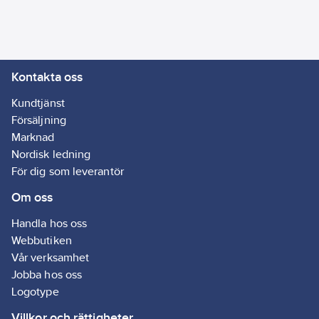
RAL-
nummer:
9010
Material
hus/kapsling/stomme:
Kontakta oss
Plast
Med lås:
Nej
Kundtjänst
Utförande
Försäljning
lock/kåpa:
Med
Marknad
ursparing
Nordisk ledning
Typ av
För dig som leverantör
betäckning:
Om oss
Dörr/Lucka
Utbyggnad
Handla hos oss
möjlig:
Ja
Webbutiken
Vår verksamhet
Jobba hos oss
Logotype
Villkor och rättigheter