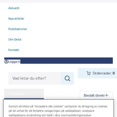
Aktuellt
Nya artiklar
Publikationer
Om Gelia
Kontakt
Logga in
Orderrader:
0
Produkter
Beställ direkt
Kampanjer
Genom att klicka på "Acceptera alla cookies" samtycker du till lagring av cookies
Gelia
Produkter
Gelia El
Centraler och säkringar
på din enhet för att förbättra navigeringen på webbplatsen, analysera
Outlet
webbplatsens användning och bistå i våra marknadsföringsinsatser.
Normprodukter
Normkapslingar och tillbehör
Normkapslingar