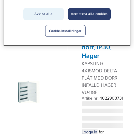
Vårt erbjudande
Avvisa alla
Acceptera alla cookies
HAGER
Interiör
Kapsling
Handla hos oss
Delta, plåt,
Cookie-inställningar
infälld med
Guider & inspiration
dörr, IP30,
Vanliga frågor
Hager
KAPSLING
4X18MOD DELTA
PLÅT MED DÖRR
INFÄLLD HAGER
VU418F
Artikelnr:
4022908731
Logga in
för