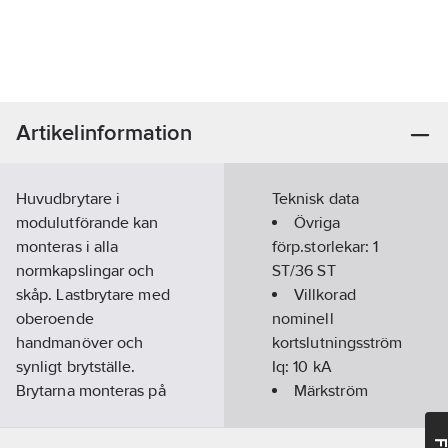
Artikelinformation
Huvudbrytare i
Teknisk data
modulutförande kan
Övriga
monteras i alla
förp.storlekar:
1
normkapslingar och
ST/36 ST
skåp. Lastbrytare med
Villkorad
oberoende
nominell
handmanöver och
kortslutningsström
synligt brytställe.
Iq:
10
kA
Brytarna monteras på
Märkström
DIN-skena.
kontinuerlig Iu:
Artikelnr:
4021060001
40
A