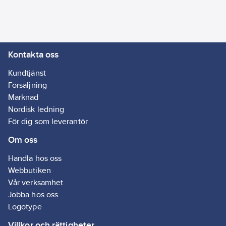
3
Max.
märkdriftspänning
Ue vid AC:
415
Kontakta oss
V
Antal
Kundtjänst
omkopplare:
1
Försäljning
Kan
Marknad
spärras/låsas:
Nordisk ledning
Ja
För dig som leverantör
Lämplig för
Om oss
inbyggnad i
fördelningar:
Ja
Handla hos oss
Webbutiken
Kapslingsklass
Vår verksamhet
(IP) framsida:
Jobba hos oss
IP20
Logotype
Färg på
Villkor och rättigheter