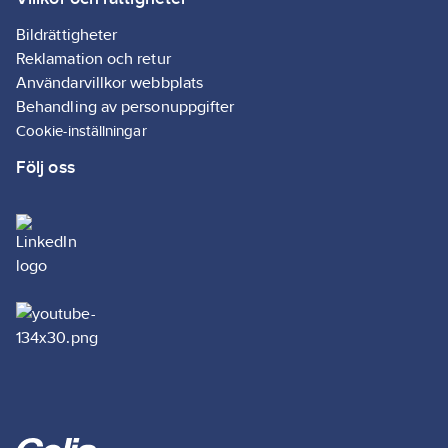
manöverelement:
Svart
Bildrättigheter
Utförande
Reklamation och retur
som
Användarvillkor webbplats
huvudbrytare:
Behandling av personuppgifter
Ja
Cookie-inställningar
Följ oss
Apparatbyggsätt:
Inbyggnadsapparat
i
fastmontageteknik
Huvudströmkretsens
anslutningssätt:
Skruvanslutning
Med
förmonterat
kablage:
Ja
Utförande