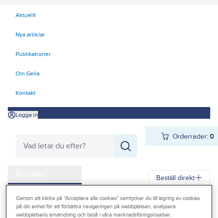
Aktuellt
Nya artiklar
Publikationer
Om Gelia
Kontakt
Logga in
Orderrader:
0
Produkter
Beställ direkt
Kampanjer
Genom att klicka på "Acceptera alla cookies" samtycker du till lagring av cookies
Gelia
Produkter
Gelia El
Centraler och säkringar
på din enhet för att förbättra navigeringen på webbplatsen, analysera
Outlet
webbplatsens användning och bistå i våra marknadsföringsinsatser.
Normprodukter
Huvudbrytare