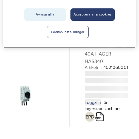
Vårt erbjudande
Avvisa alla
Acceptera alla cookies
HAGER
Interiör
Huvudbrytare,
Handla hos oss
HAS, Hager
Cookie-inställningar
HUVUDBRYTARE 3-
Guider & inspiration
POL MJUKLEDARE
Vanliga frågor
40A HAGER
HAS340
Artikelnr:
4021060001
Logga in
för
lagerstatus och pris