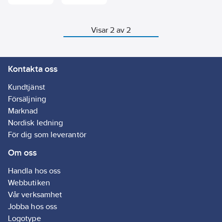
Förberedd kabelsats för
skåpen.
att mata fasskena eller
raden under/över.
Visar 2 av 2
Kontakta oss
Kundtjänst
Försäljning
Marknad
Nordisk ledning
För dig som leverantör
Om oss
Handla hos oss
Webbutiken
Vår verksamhet
Jobba hos oss
Logotype