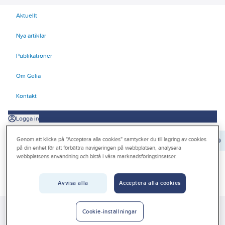
Aktuellt
Nya artiklar
Publikationer
Om Gelia
Kontakt
Logga in
Genom att klicka på "Acceptera alla cookies" samtycker du till lagring av cookies
Orderrader:
0
på din enhet för att förbättra navigeringen på webbplatsen, analysera
webbplatsens användning och bistå i våra marknadsföringsinsatser.
Produkter
Beställ direkt
Avvisa alla
Acceptera alla cookies
Kampanjer
Gelia
Produkter
Gelia El
Centraler och säkringar
Cookie-inställningar
Outlet
Normprodukter
Överkopplingsbygel