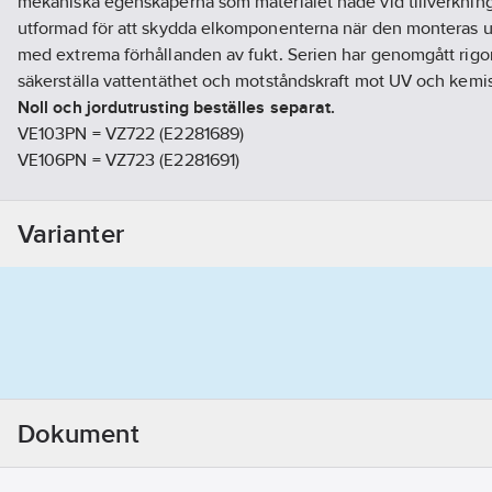
mekaniska egenskaperna som materialet hade vid tillverknin
utformad för att skydda elkomponenterna när den monteras u
med extrema förhållanden av fukt. Serien har genomgått rigorö
säkerställa vattentäthet och motståndskraft mot UV och kemis
Noll och jordutrusting beställes separat.
VE103PN = VZ722 (E2281689)
VE106PN = VZ723 (E2281691)
VE110PN = VZ724 (E2281693)
VE112PN = VZ761 (E2281470) + VZ744 (E2281692)
Varianter
VE118PN = VZ761 (E2281470) + VZ744 (E2281692)
VE212PN = VZ761 (E2281470) + VZ744 (E2281692)
VE218PN = VZ761 (E2281470) + VZ744 (E2281692)
VE312PN = VZ761 (E2281470) + VZ744 (E2281692)
VE318PN = VZ761 (E2281470) + VZ744 (E2281692)
VE412PN = VZ761 (E2281470) + VZ744 (E2281692)
Artikelnr:
4022816981
Ean artikelnr:
3250616450332
Dokument
Ägarens artikelnr:
2281698
Materialklass
GG37