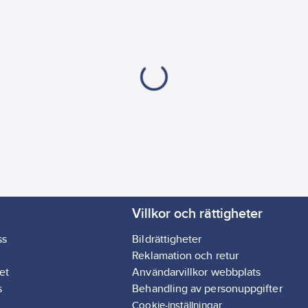
REACH Informationspl
Villkor och rättigheter
ss
Bildrättigheter
Reklamation och retur
et
Användarvillkor webbplats
s
Behandling av personuppgifter
Cookie-inställningar