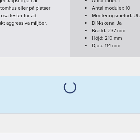
gen.Kapslingen är
Antal rader:
1
tomhus eller på platser
Antal moduler:
10
sa tester för att
Monteringsmetod:
Ut
kt aggressiva miljöer.
DIN-skena:
Ja
Bredd:
237
mm
Höjd:
210
mm
Djup:
114
mm
Färg:
Grå
Kapslingsklass (IP):
IP
Bredd i antal modulm
Innerdjup:
114
mm
Utförande lock/kåpa:
Material hus/kapslin
RAL-nummer:
7035
Transparent lock/dörr
Typ av betäckning:
Dö
Utbyggnad möjlig:
Ja
REACH - Innehåller k
REACH Datum:
2022-1