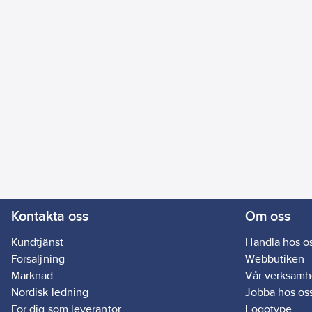
Kontakta oss
Om oss
Kundtjänst
Handla hos o
Försäljning
Webbutiken
Marknad
Vår verksamh
Nordisk ledning
Jobba hos os
För dig som leverantör
Logotype