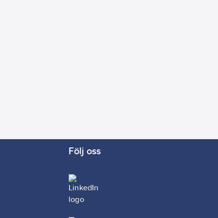
ikt:
Ja
Följ oss