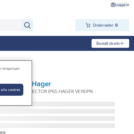
Logga in
Orderrader:
0
Beställ direkt
ra navigeringen
, utomhus, Hager
 alla cookies
D UTOMHUS VECTOR IP65 HAGER VE110PN
pris