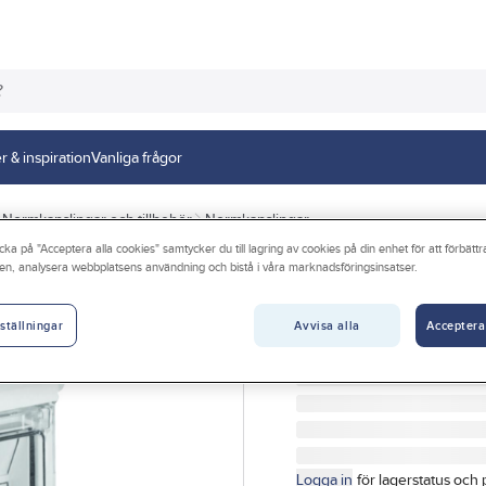
r & inspiration
Vanliga frågor
Normkapslingar och tillbehör
Normkapslingar
cka på "Acceptera alla cookies" samtycker du till lagring av cookies på din enhet för att förbätt
en, analysera webbplatsens användning och bistå i våra marknadsföringsinsatser.
HAGER
Kapsling Vector
Avvisa alla
Acceptera
ställningar
NORMKAPSLING 1X10MO
Artikelnr:
4022816981
Logga in
för lagerstatus och 