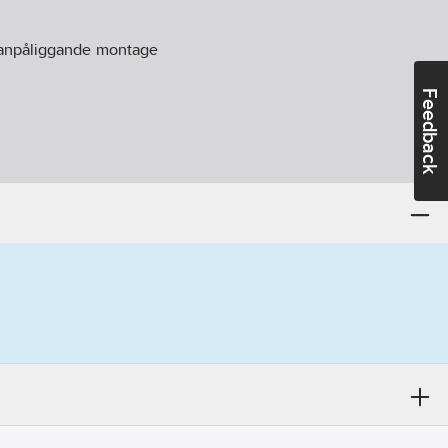
anpåliggande montage
Feedback
65
ellanrum:
10
Sluten
g/stomme:
Plast
:
Ja
rr/Lucka
andidatämnen:
Bly
1-23