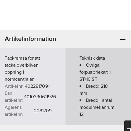
Artikelinformation
Täckremsa för att
Teknisk data
täcka överbliven
Övriga
öppning i
förp.storlekar:
1
normcentraler.
ST/10 ST
Artikelnr:
4022817091
Bredd:
218
Ean
mm
4010330611926
artikelnr:
Bredd i antal
Ägarens
modulmellanrum:
2281709
artikelnr:
12
Materialklass
GG37
Färg:
Vit
RAL-