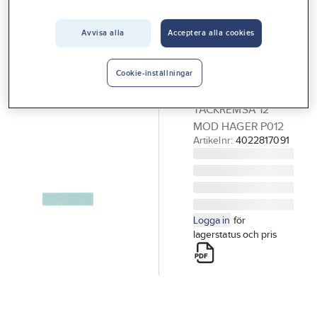
Vårt erbjudande
Avvisa alla
Acceptera alla cookies
HAGER
Interiör
Täckremsa för
Handla hos oss
normcentraler,
Cookie-inställningar
Hager
Guider & inspiration
TÄCKREMSA 12
Vanliga frågor
MOD HAGER P012
Artikelnr:
4022817091
Logga in
för
lagerstatus och pris