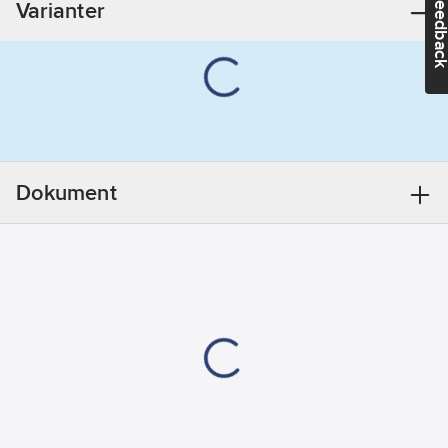
Feedba
Varianter
nummer:
9010
Höjd:
54
mm
Material:
Plast
Dokument