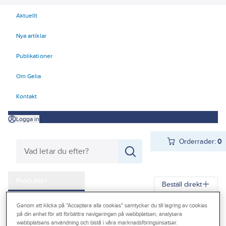
Aktuellt
Nya artiklar
Publikationer
Om Gelia
Kontakt
Logga in
Orderrader:
0
Produkter
Beställ direkt
Kampanjer
Genom att klicka på "Acceptera alla cookies" samtycker du till lagring av cookies
Gelia
Produkter
Gelia El
Centraler och säkringar
på din enhet för att förbättra navigeringen på webbplatsen, analysera
Outlet
webbplatsens användning och bistå i våra marknadsföringsinsatser.
Normprodukter
Normkapslingar och tillbehör
Tillbehör