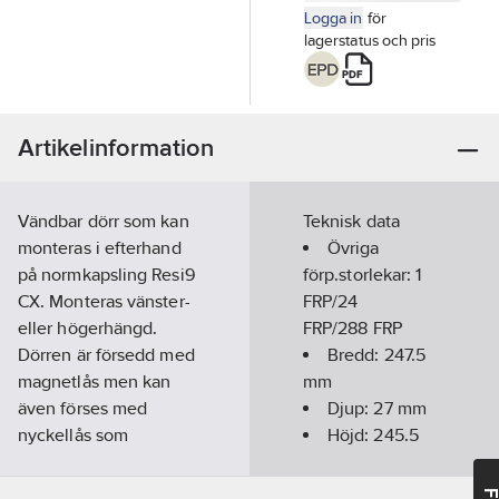
Logga in
för
lagerstatus och pris
Artikelinformation
Vändbar dörr som kan
Teknisk data
monteras i efterhand
Övriga
på normkapsling Resi9
förp.storlekar:
1
CX. Monteras vänster-
FRP/24
eller högerhängd.
FRP/288 FRP
Dörren är försedd med
Bredd:
247.5
magnetlås men kan
mm
även förses med
Djup:
27
mm
nyckellås som
Höjd:
245.5
monteras i övre eller
mm
nedre kanten på
Antal rader: