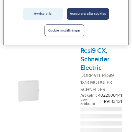
Vårt erbjudande
Avvisa alla
Acceptera alla cookies
SCHNEIDER
Interiör
ELECTRIC
Dörr för
Handla hos oss
Cookie-inställningar
normkapsling,
Guider & inspiration
13 moduler,
Vanliga frågor
Resi9 CX,
Schneider
Electric
DÖRR VIT RESI9
1X13 MODULER
SCHNEIDER
Artikelnr:
4022008441
Lev.
R9H13421
artikelnr: