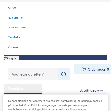
Aktuellt
Nya artiklar
Publikationer
Om Gelia
Kontakt
Logga in
Orderrader:
0
Produkter
Beställ direkt
Kampanjer
Genom att klicka på "Acceptera alla cookies" samtycker du till lagring av cookies
Gelia
Produkter
Gelia El
Centraler och säkringar
på din enhet för att förbättra navigeringen på webbplatsen, analysera
Outlet
webbplatsens användning och bistå i våra marknadsföringsinsatser.
Säkringsmateriel