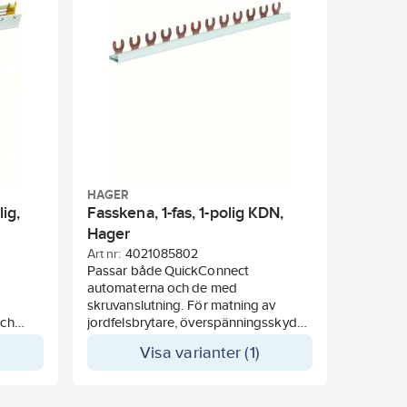
HAGER
ig,
Fasskena, 1-fas, 1-polig KDN,
Hager
Art nr:
4021085802
Passar både QuickConnect
automaterna och de med
skruvanslutning. För matning av
och
jordfelsbrytare, överspänningsskydd
eller dvärgbrytare.
Visa varianter (1)
Fasskenan ska klippas, ej sågas och
ång,
skall förses med ändstycke.
as och