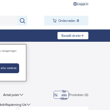
Logga in
Orderrader:
0
Beställ direkt
ra navigeringen
 alla cookies
Se
alla
Antal poler
Produkter (6)
filter
kdriftspänning Ue