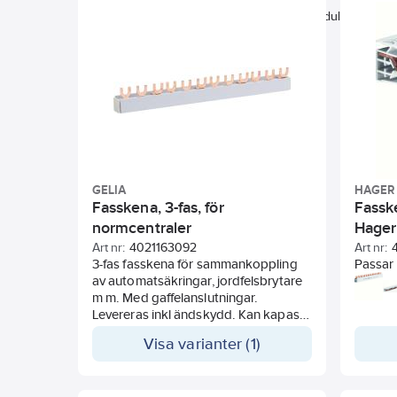
Märkstötspänning
Längd
Modulbredd
GELIA
HAGER
Fasskena, 3-fas, för
Fasske
normcentraler
Hager
Art nr:
4021163092
Art nr:
3-fas fasskena för sammankoppling
Passar
av automatsäkringar, jordfelsbrytare
automa
m m. Med gaffelanslutningar.
skruva
Levereras inkl ändskydd. Kan kapas
dvärgbr
till önskad längd.
översp
Visa varianter (1)
Fassken
skall f