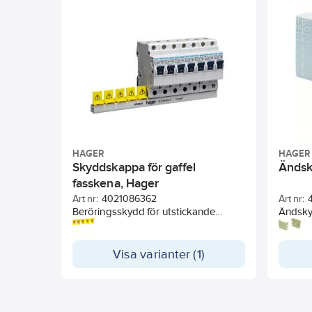
HAGER
HAGER
Skyddskappa för gaffel
Ändsky
fasskena, Hager
Art nr:
4021086362
Art nr:
Beröringsskydd för utstickande
Ändsky
fasskena. Fem moduler per längd.
Visa varianter (1)