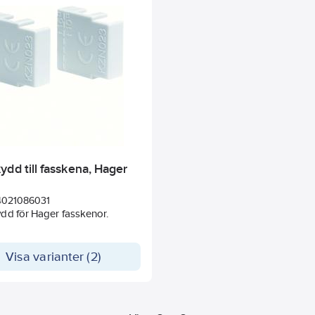
skall förses med ändstycke.
dd till fasskena, Hager
4021086031
dd för Hager fasskenor.
Visa varianter (2)