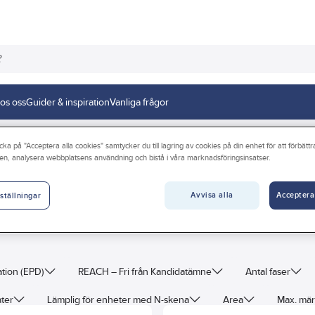
os oss
Guider & inspiration
Vanliga frågor
produkter
Fasskenor och tillbehör
cka på "Acceptera alla cookies" samtycker du till lagring av cookies på din enhet för att förbätt
en, analysera webbplatsens användning och bistå i våra marknadsföringsinsatser.
Avvisa alla
Acceptera
ställningar
ation (EPD)
REACH – Fri från Kandidatämne
Antal faser
ater
Lämplig för enheter med N-skena
Area
Max. mär