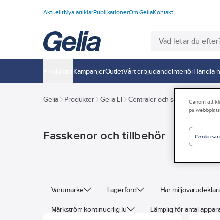
Aktuellt
Nya artiklar
Publikationer
Om Gelia
Kontakt
Produkter
Kampanjer
Outlet
Vårt erbjudande
Interiör
Handla h
Gelia
Produkter
Gelia El
Centraler och säkringar
Norm
Genom att kli
på webbplats
Fasskenor och tillbehör
Cookie-in
Varumärke
Lagerförd
Har miljövarudeklar
Märkström kontinuerlig Iu
Lämplig för antal appar