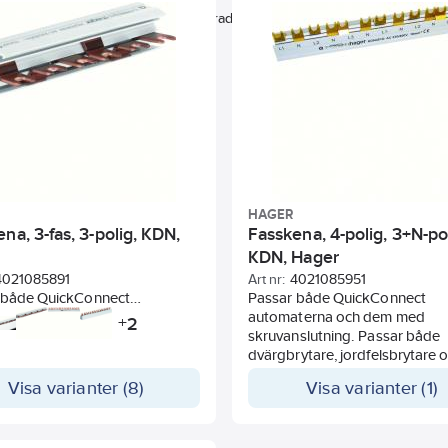
Typ av elanslutning
Isolerad
Kan kapas/klippas i storlek
HAGER
na, 3-fas, 3-polig, KDN,
Fasskena, 4-polig, 3+N-pol
KDN, Hager
4021085891
Art nr:
4021085951
 både QuickConnect
Passar både QuickConnect
terna och dem med
automaterna och dem med
2
+
nslutning. Passar både
skruvanslutning. Passar både
ytare, jordfelsbrytare och
dvärgbrytare, jordfelsbrytare 
änningsskydd.
överspänningsskydd. För 6
Visa varianter (8)
Visa varianter (1)
an ska klippas, ej sågas och
personskyddsautomater 4-polig,
örses med ändstycke.
L1+N, L2+N, L3+N, 12 moduler l
Fasskenan ska klippas, ej såg