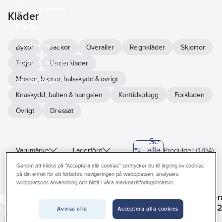
Vårt erbjudande
Kläder
Interiör
Handla hos oss
Byxor
Jackor
Overaller
Regnkläder
Skjortor
Guider & inspiration
Tröjor
Underkläder
Mössor, kepsar, halsskydd & övrigt
Vanliga frågor
Knäskydd, bälten & hängslen
Korttidsplagg
Förkläden
Övrigt
Dressat
Se
alla
Varumärke
Lagerförd
Produkter (1704)
filter
Genom att klicka på "Acceptera alla cookies" samtycker du till lagring av cookies
Har miljövarudeklaration (EPD)
på din enhet för att förbättra navigeringen på webbplatsen, analysera
webbplatsens användning och bistå i våra marknadsföringsinsatser.
ACTIVEWEAR
ABENA
COMFY KNEEZE
ALPHATEC
Sunda hus
Kön
Korttidsoverall
Skoskydd Abena
Knäskydd
Korttidsovera
Activewear 100
1700 LPDE
Comfy
AlphaTec® 2
Färg
Storlek
Avvisa alla
Acceptera alla cookies
Kneeze
(tidigare Mi
Art nr:
405292
Art nr:
154154
Art nr:
114661
Art nr:
495461